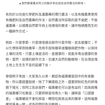
▲我們跟著農夫阿江的腳步參訪這些自然農法的耕地。
有別於以往施化學肥料及灑農藥的慣行農法，以及有機農業使用
有機肥料及自然農藥的作法。自然農法所採取的是不施肥、不施
灑農藥，以順應自然節令與土地環境的需求，讓作物順應而生的
一種耕作方式。
例如，什麼季節、什麼環境適合耕作什麼作物，就去栽種它；不
以化學除草劑除雜草，改用手拔除雜草或種植綠肥作物，以保持
土壤的活性，只要土壤是活的、是健康的，就能孕育出健康的食
物。當然，這樣的耕作方法，也讓大自然的動植物，在台灣這塊
土地上生生生不息的延續下去。
舉個例子來說，大家長久以來，都認為福壽螺是田中的有害動
物，所以要趕盡殺絕，除了下藥撲殺之外，還要把粉紅色的卵塊
摘下燒光；但阿江告訴我們，福壽螺也可以是有益的！因為挑嘴
的福壽螺只吃嫰苗；只要把秧苗培育久一點，讓秧苗「口感變
差」，福壽螺就不會吃秧苗，轉而吃剛長出來的雜草。這時福壽
螺就搖身一變，成為田間的有益動物。