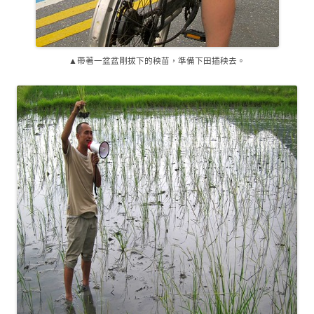
▲帶著一盆盆剛拔下的秧苗，準備下田插秧去。