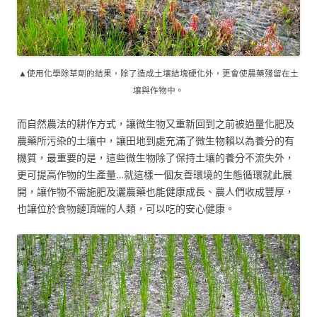
▲使用化學除草劑的結果，除了造成土壤結塊硬化外，更會使農藥殘留在土
壤與作物中。
而自然農法的耕作方式，讓微生物又重新回到之前被過量化肥及
農藥所污染的土壤中，讓田地到處充滿了微生物賴以為養分的有
機質，最重要的是，這些微生物除了保持土壤的養分不流失外，
更可提高作物的生產量…就這樣一個友善環境的生態循環就此展
開，讓作物不需施肥及灑農藥也能健康成長、農人們收成豐厚，
也讓位於食物鏈頂端的人類，可以吃的安心健康。