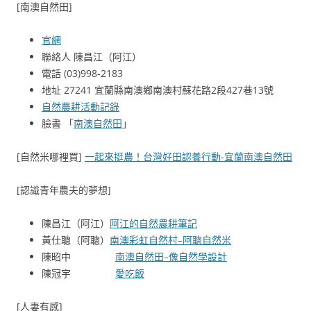
[南澳自然田]
官網
聯絡人 陳昌江（阿江）
電話 (03)998-2183
地址 27241 宜蘭縣南澳鄉南澳村蘇花路2段427巷13號
自然農耕活動記錄
臉書 「
南澳自然田
」
[自然米哪裡買]
一起來挺農！台灣好田認養行動-宜蘭南澳自然田
[認識青年農夫的夢想]
陳昌江（阿江）
阿江的自然農耕筆記
黃仕聰（阿聰）
南澳彩虹自然村–阿聰自然米
陳昭中
南澳自然田–像自然學設計
陳冠宇
愛吃飯
[人妻有感]