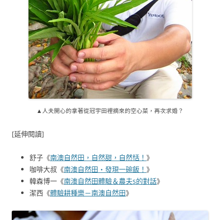
▲人夫開心的拿著從冠宇田裡摘來的空心菜，再次求婚？
[延伸閱讀]
舒子《
南澳自然田，自然甜，自然恬！
》
咖啡大叔《
南澳自然田‧發現一碗飯！
》
韓森博一《
南澳自然田體驗＆農夫s的對話
》
潔西《
體驗耕種樂－南澳自然田
》