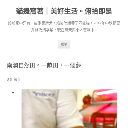
跳
至
貓邊窩著｜美好生活。俯拾即是
主
要
內
容
婚前家中只有一隻米克斯犬，婚後陸續養了四隻貓，2012年中秋節更
升格為媽字輩，現在每天與小人奮戰中…
選單
南澳自然田。一畝田，一個夢
3 則留言