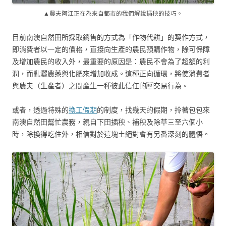
▲農夫阿江正在為來自都市的我們解說插秧的技巧。
目前南澳自然田所採取銷售的方式為「作物代耕」的契作方式，
即消費者以一定的價格，直接向生產的農民預購作物，除可保障
及增加農民的收入外，最重要的原因是：農民不會為了超額的利
潤，而亂灑農藥與化肥來增加收成。這種正向循環，將使消費者
與農夫（生產者）之間產生一種彼此信任的交易行為。
或者，透過特殊的
換工假期
的制度，找幾天的假期，拎著包包來
南澳自然田幫忙農務，親自下田插秧、補秧及除草三至六個小
時，除換得吃住外，相信對於這塊土絕對會有另番深刻的體悟。