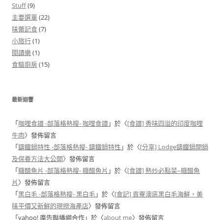
Stuff
(9)
主要選單
(22)
味蕾記食
(7)
小旅行
(1)
閱讀樂
(1)
食驗廚房
(15)
最新迴響
「
咖哩食譜 -部落格熱搜- 咖哩食譜
」於〈
[食譜] 香味四溢的印度咖哩
牛肉
〉發佈留言
「
鑄鐵鍋特性 -部落格熱搜- 鑄鐵鍋特性
」於〈
[分享] Lodge鑄鐵鍋開鍋
及保養方法大公開
〉發佈留言
「
糖醋魚片 -部落格熱搜- 糖醋魚片
」於〈
[食譜] 熱炒必點菜–糖醋魚
片
〉發佈留言
「
黑白毛 -部落格熱搜- 黑白毛
」於〈
[食記] 貢寮澳底黑白毛海鮮，美
味平價又新鮮的現撈海產店
〉發佈留言
「
yahoo! 廣告聯播網合作
」於〈
about me
〉發佈留言