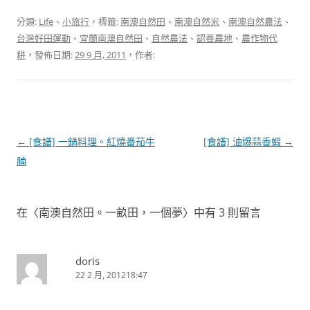
分類:
Life
、
小旅行
，標籤:
南澳自然田
、
南澳自然米
、
南澳自然農法
、
台灣好田運動
、
宜蘭南澳自然田
、
自然農法
、
認養農地
、
農作物代
耕
，發佈日期:
29 9 月, 2011
，作者:
文
←
[食譜] 一鍋料理。紅燒番茄牛
[食譜] 油爆蒜香蝦
→
章
腩
導
覽
在〈
南澳自然田。一畝田，一個夢
〉中有 3 則留言
doris
22 2 月, 201218:47