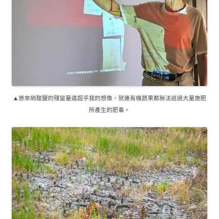
▲原來硝酸鹽的殘留量遠超乎我的想像，就連有機蔬果都無法逃過大量施肥
所產生的肥毒。