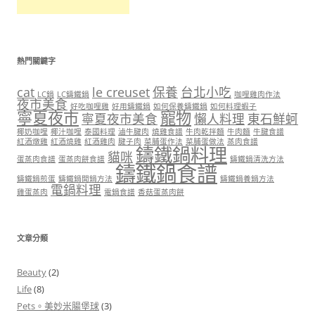
熱門關鍵字
cat
le creuset
保養
台北小吃
LC鍋
LC鑄鐵鍋
咖哩雞肉作法
夜市美食
好吃咖哩雞
好用鑄鐵鍋
如何保養鑄鐵鍋
如何料理蝦子
寧夏夜市
寵物
寧夏夜市美食
懶人料理
東石鮮蚵
椰奶咖哩
椰汁咖哩
泰國料理
滷牛腱肉
燒雞食譜
牛肉乾拌麵
牛肉麵
牛腱食譜
紅酒燉雞
紅酒燒雞
紅酒雞肉
腱子肉
菜脯蛋作法
菜脯蛋做法
蒸肉食譜
鑄鐵鍋料理
貓咪
蛋蒸肉食譜
蛋蒸肉餅食譜
鑄鐵鍋清洗方法
鑄鐵鍋食譜
鑄鐵鍋煎蛋
鑄鐵鍋開鍋方法
鑄鐵鍋養鍋方法
電鍋料理
雞蛋蒸肉
電鍋食譜
香菇蛋蒸肉餅
文章分類
Beauty
(2)
Life
(8)
Pets。美妙米腸堡球
(3)