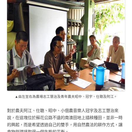
▲由左至右為農場志工慧治及青年農夫昭中、冠宇、仕聰及阿江。
對於農夫阿江、仕聰、昭中、小佃農音樂人冠宇及志工慧治來
說，在這塊位於蘇花公路不遠的南澳田地上插秧種田，並非一時
的興起，而是希望透過自己的雙手，用自然農法的耕作方式，讓
食物與環境取得一個生態的平衡。