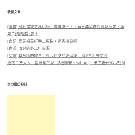
最新文章
[體驗] 飛利浦智慧萬用鍋，按鍵按一下，滿桌年菜佳餚輕鬆搞定，連
月子媽媽都說讚！
[食記] 嘉義福義軒手工蛋捲，奶香撲鼻啊！
[食譜] 清爽的冬瓜排骨湯
[閱讀] 有意識的飲食，讓我們吃的更健康 –《識食》朱慧芳
給孩子及大人一個溫暖的家–兒福聯盟。Yahoo [一卡皮箱分享小聚 3]
努力攢奶粉錢