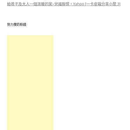
給孩子及大人一個溫暖的家–兒福聯盟。Yahoo [一卡皮箱分享小聚 3]
努力攢奶粉錢