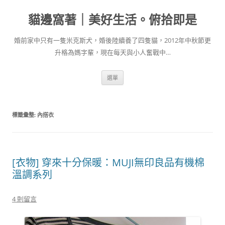
跳
至
貓邊窩著｜美好生活。俯拾即是
主
要
內
容
婚前家中只有一隻米克斯犬，婚後陸續養了四隻貓，2012年中秋節更
升格為媽字輩，現在每天與小人奮戰中…
選單
標籤彙整:
內搭衣
[衣物] 穿來十分保暖：MUJI無印良品有機棉
溫調系列
4 則留言