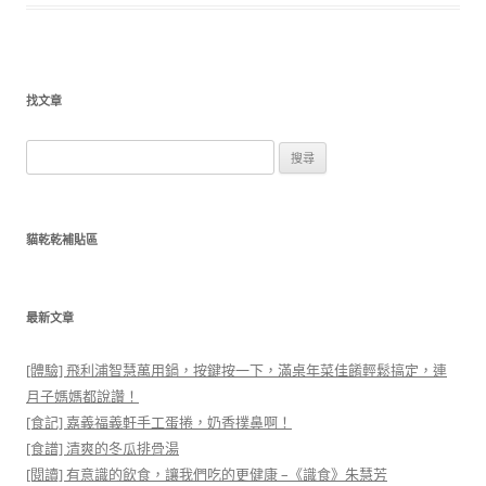
找文章
搜
尋
關
鍵
貓乾乾補貼區
字:
最新文章
[體驗] 飛利浦智慧萬用鍋，按鍵按一下，滿桌年菜佳餚輕鬆搞定，連
月子媽媽都說讚！
[食記] 嘉義福義軒手工蛋捲，奶香撲鼻啊！
[食譜] 清爽的冬瓜排骨湯
[閱讀] 有意識的飲食，讓我們吃的更健康 –《識食》朱慧芳