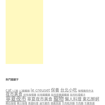
熱門關鍵字
cat
le creuset
保養
台北小吃
LC鍋
LC鑄鐵鍋
咖哩雞肉作法
夜市美食
好吃咖哩雞
好用鑄鐵鍋
如何保養鑄鐵鍋
如何料理蝦子
寧夏夜市
寵物
寧夏夜市美食
懶人料理
東石鮮蚵
椰奶咖哩
椰汁咖哩
泰國料理
滷牛腱肉
燒雞食譜
牛肉乾拌麵
牛肉麵
牛腱食譜