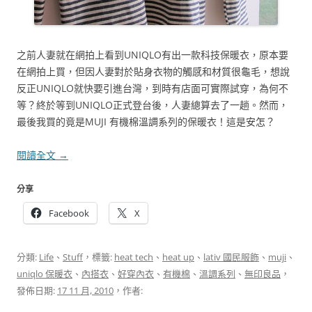
之前人妻就在網拍上看到UNIQLO有出一款科技保暖衣，原本要
在網拍上買，但因人妻對於貼身衣物的觸感和材質很龜毛，想說
反正UNIQLO就快要引進台灣，到時有店面可實際試穿，為何不
等？終於等到UNIQLO正式登台後，人妻總算去了一趟。然而，
最後我買的竟是MUJI 有機棉溫調系列的保暖衣！這是安怎？
閱讀全文
→
分享
Facebook
X
分類:
Life
、
Stuff
，標籤:
heat tech
、
heat up
、
lativ 國民服飾
、
muji
、
uniqlo 保暖衣
、
內搭衣
、
好穿內衣
、
有機棉
、
溫調系列
、
無印良品
，
發佈日期:
17 11 月, 2010
，作者: