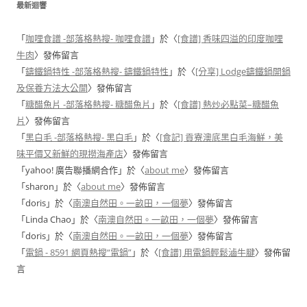
最新迴響
「
咖哩食譜 -部落格熱搜- 咖哩食譜
」於〈
[食譜] 香味四溢的印度咖哩
牛肉
〉發佈留言
「
鑄鐵鍋特性 -部落格熱搜- 鑄鐵鍋特性
」於〈
[分享] Lodge鑄鐵鍋開鍋
及保養方法大公開
〉發佈留言
「
糖醋魚片 -部落格熱搜- 糖醋魚片
」於〈
[食譜] 熱炒必點菜–糖醋魚
片
〉發佈留言
「
黑白毛 -部落格熱搜- 黑白毛
」於〈
[食記] 貢寮澳底黑白毛海鮮，美
味平價又新鮮的現撈海產店
〉發佈留言
「
yahoo! 廣告聯播網合作
」於〈
about me
〉發佈留言
「
sharon
」於〈
about me
〉發佈留言
「
doris
」於〈
南澳自然田。一畝田，一個夢
〉發佈留言
「
Linda Chao
」於〈
南澳自然田。一畝田，一個夢
〉發佈留言
「
doris
」於〈
南澳自然田。一畝田，一個夢
〉發佈留言
「
電鍋 - 8591 網頁熱搜“電鍋”
」於〈
[食譜] 用電鍋輕鬆滷牛腱
〉發佈留
言