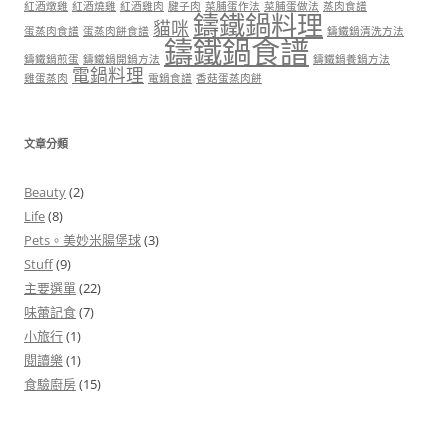
紅酒燉雞
紅酒燒雞
紅酒雞肉
腱子肉
菜脯蛋作法
菜脯蛋做法
蒸肉食譜
鑄鐵鍋料理
貓咪
蛋蒸肉食譜
蛋蒸肉餅食譜
鑄鐵鍋清洗方法
鑄鐵鍋食譜
鑄鐵鍋煎蛋
鑄鐵鍋開鍋方法
鑄鐵鍋養鍋方法
電鍋料理
雞蛋蒸肉
電鍋食譜
香菇蛋蒸肉餅
文章分類
Beauty
(2)
Life
(8)
Pets。美妙米腸堡球
(3)
Stuff
(9)
主要選單
(22)
味蕾記食
(7)
小旅行
(1)
閱讀樂
(1)
食驗廚房
(15)