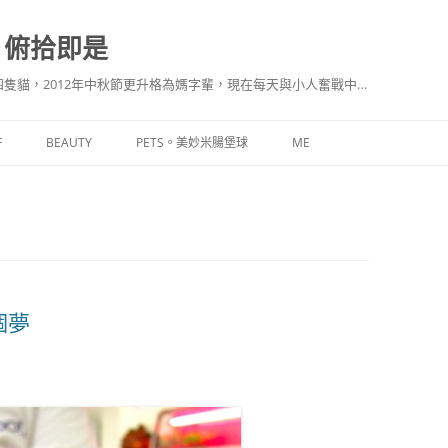
。俯拾即是
隻貓，2012年中秋節更升格為媽字輩，現在每天與小人奮戰中…
F
BEAUTY
PETS。美妙米腸堡球
ME
個夢