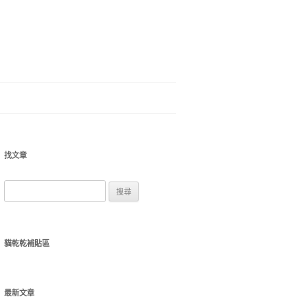
找文章
搜
尋
關
鍵
貓乾乾補貼區
字:
最新文章