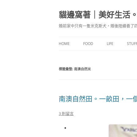
跳
至
主
貓邊窩著｜美好生活
要
內
容
婚前家中只有一隻米克斯犬，婚後陸續養了四
HOME
FOOD
LIFE
STUF
食驗廚房
標籤彙整:
南澳自然米
味蕾記食
南澳自然田。一畝田，一
3 則留言