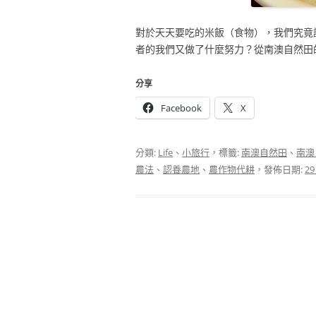
對於天天要吃的米飯（食物），我們究竟
者的我們又做了什麼努力？從南澳自然田
分享
Facebook
X
分類:
Life
、
小旅行
，標籤:
南澳自然田
、
南澳
農法
、
認養農地
、
農作物代耕
，發佈日期:
29