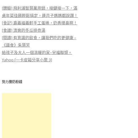
[體驗] 飛利浦智慧萬用鍋，按鍵按一下，滿
桌年菜佳餚輕鬆搞定，連月子媽媽都說讚！
[食記] 嘉義福義軒手工蛋捲，奶香撲鼻啊！
[食譜] 清爽的冬瓜排骨湯
[閱讀] 有意識的飲食，讓我們吃的更健康 –
《識食》朱慧芳
給孩子及大人一個溫暖的家–兒福聯盟。
Yahoo [一卡皮箱分享小聚 3]
努力攢奶粉錢