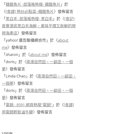
「
糖醋魚片 -部落格熱搜- 糖醋魚片
」於
〈
[食譜] 熱炒必點菜–糖醋魚片
〉發佈留言
「
黑白毛 -部落格熱搜- 黑白毛
」於〈
[食記]
貢寮澳底黑白毛海鮮，美味平價又新鮮的現
撈海產店
〉發佈留言
「
yahoo! 廣告聯播網合作
」於〈
about
me
〉發佈留言
「
sharon
」於〈
about me
〉發佈留言
「
doris
」於〈
南澳自然田。一畝田，一個
夢
〉發佈留言
「
Linda Chao
」於〈
南澳自然田。一畝田，
一個夢
〉發佈留言
「
doris
」於〈
南澳自然田。一畝田，一個
夢
〉發佈留言
「
電鍋 - 8591 網頁熱搜“電鍋”
」於〈
[食譜]
用電鍋輕鬆滷牛腱
〉發佈留言
LOGIN