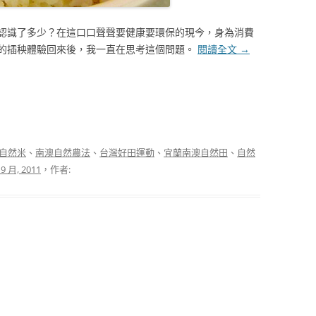
認識了多少？在這口口聲聲要健康要環保的現今，身為消費
的插秧體驗回來後，我一直在思考這個問題。
閱讀全文
→
自然米
、
南澳自然農法
、
台灣好田運動
、
宜蘭南澳自然田
、
自然
 9 月, 2011
，作者: