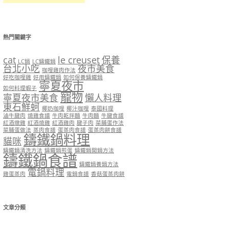
熱門關鍵字
cat
le creuset
保養
LC鍋
LC鑄鐵鍋
台北小吃
夜市美食
咖哩雞肉作法
好吃咖哩雞
好用鑄鐵鍋
如何保養鑄鐵鍋
寧夏夜市
如何料理蝦子
寵物
寧夏夜市美食
懶人料理
東石鮮蚵
椰奶咖哩
椰汁咖哩
泰國料理
滷牛腱肉
燒雞食譜
牛肉乾拌麵
牛肉麵
牛腱食譜
紅酒燉雞
紅酒燒雞
紅酒雞肉
腱子肉
菜脯蛋作法
菜脯蛋做法
蒸肉食譜
蛋蒸肉食譜
蛋蒸肉餅食譜
鑄鐵鍋料理
貓咪
鑄鐵鍋清洗方法
鑄鐵鍋煎蛋
鑄鐵鍋開鍋方法
鑄鐵鍋食譜
鑄鐵鍋養鍋方法
電鍋料理
雞蛋蒸肉
電鍋食譜
香菇蛋蒸肉餅
文章分類