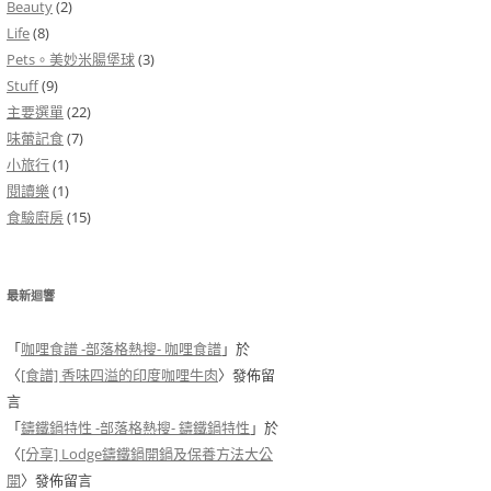
Beauty
(2)
Life
(8)
Pets。美妙米腸堡球
(3)
Stuff
(9)
主要選單
(22)
味蕾記食
(7)
小旅行
(1)
閱讀樂
(1)
食驗廚房
(15)
最新迴響
「
咖哩食譜 -部落格熱搜- 咖哩食譜
」於
〈
[食譜] 香味四溢的印度咖哩牛肉
〉發佈留
言
「
鑄鐵鍋特性 -部落格熱搜- 鑄鐵鍋特性
」於
〈
[分享] Lodge鑄鐵鍋開鍋及保養方法大公
開
〉發佈留言