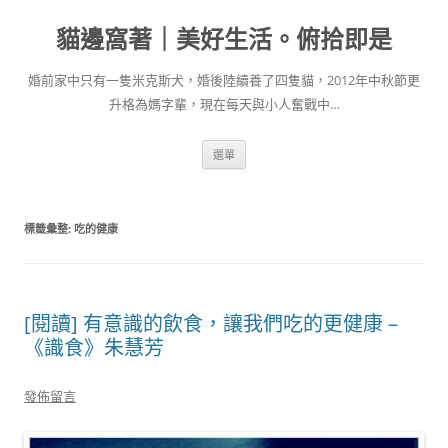
跳
至
貓邊窩著｜美好生活。俯拾即是
主
要
內
容
婚前家中只有一隻米克斯犬，婚後陸續養了四隻貓，2012年中秋節更
升格為媽字輩，現在每天與小人奮戰中…
選單
標籤彙整:
吃的健康
[閱讀] 有意識的飲食，讓我們吃的更健康 –
《識食》朱慧芳
發佈留言