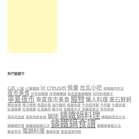
熱門關鍵字
cat
le creuset
保養
台北小吃
LC鍋
LC鑄鐵鍋
咖哩雞肉作法
夜市美食
好吃咖哩雞
好用鑄鐵鍋
如何保養鑄鐵鍋
如何料理蝦子
寧夏夜市
寵物
寧夏夜市美食
懶人料理
東石鮮蚵
椰奶咖哩
椰汁咖哩
泰國料理
滷牛腱肉
燒雞食譜
牛肉乾拌麵
牛肉麵
牛腱食譜
紅酒燉雞
紅酒燒雞
紅酒雞肉
腱子肉
菜脯蛋作法
菜脯蛋做法
蒸肉食譜
鑄鐵鍋料理
貓咪
蛋蒸肉食譜
蛋蒸肉餅食譜
鑄鐵鍋清洗方法
鑄鐵鍋食譜
鑄鐵鍋煎蛋
鑄鐵鍋開鍋方法
鑄鐵鍋養鍋方法
電鍋料理
雞蛋蒸肉
電鍋食譜
香菇蛋蒸肉餅