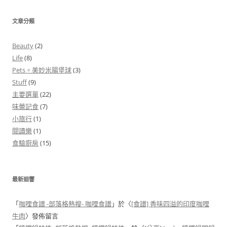
文章分類
Beauty
(2)
Life
(8)
Pets。美妙米腸堡球
(3)
Stuff
(9)
主要選單
(22)
味蕾記食
(7)
小旅行
(1)
閱讀樂
(1)
食驗廚房
(15)
最新迴響
「
咖哩食譜 -部落格熱搜- 咖哩食譜
」於〈
[食譜] 香味四溢的印度咖哩
牛肉
〉發佈留言