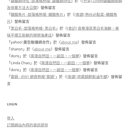
「
鑄鐵鍋特性 -部落格熱搜- 鑄鐵鍋特性
」於〈
[分享] Lodge鑄鐵鍋開鍋
及保養方法大公開
〉發佈留言
「
糖醋魚片 -部落格熱搜- 糖醋魚片
」於〈
[食譜] 熱炒必點菜–糖醋魚
片
〉發佈留言
「
黑白毛 -部落格熱搜- 黑白毛
」於〈
[食記] 貢寮澳底黑白毛海鮮，美
味平價又新鮮的現撈海產店
〉發佈留言
「
yahoo! 廣告聯播網合作
」於〈
about me
〉發佈留言
「
sharon
」於〈
about me
〉發佈留言
「
doris
」於〈
南澳自然田。一畝田，一個夢
〉發佈留言
「
Linda Chao
」於〈
南澳自然田。一畝田，一個夢
〉發佈留言
「
doris
」於〈
南澳自然田。一畝田，一個夢
〉發佈留言
「
電鍋 - 8591 網頁熱搜“電鍋”
」於〈
[食譜] 用電鍋輕鬆滷牛腱
〉發佈留
言
LOGIN
登入
訂閱網站內容的資訊提供