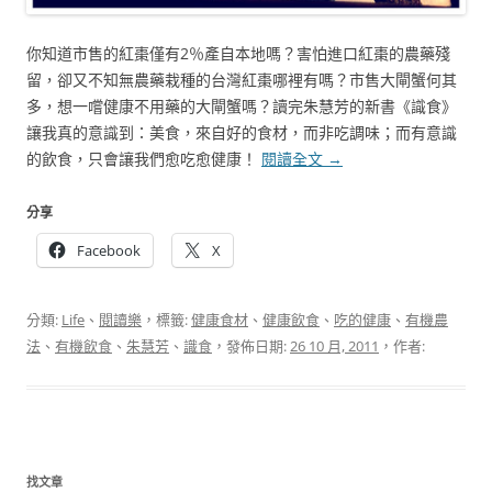
你知道市售的紅棗僅有2％產自本地嗎？害怕進口紅棗的農藥殘
留，卻又不知無農藥栽種的台灣紅棗哪裡有嗎？市售大閘蟹何其
多，想一嚐健康不用藥的大閘蟹嗎？讀完朱慧芳的新書《識食》
讓我真的意識到：美食，來自好的食材，而非吃調味；而有意識
的飲食，只會讓我們愈吃愈健康！
閱讀全文
→
分享
Facebook
X
分類:
Life
、
閱讀樂
，標籤:
健康食材
、
健康飲食
、
吃的健康
、
有機農
法
、
有機飲食
、
朱慧芳
、
識食
，發佈日期:
26 10 月, 2011
，作者:
找文章