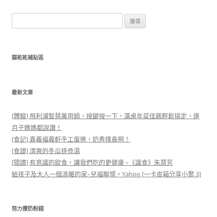
搜
尋
關
鍵
貓乾乾補貼區
字:
最新文章
[體驗] 飛利浦智慧萬用鍋，按鍵按一下，滿桌年菜佳餚輕鬆搞定，連
月子媽媽都說讚！
[食記] 嘉義福義軒手工蛋捲，奶香撲鼻啊！
[食譜] 清爽的冬瓜排骨湯
[閱讀] 有意識的飲食，讓我們吃的更健康 –《識食》朱慧芳
給孩子及大人一個溫暖的家–兒福聯盟。Yahoo [一卡皮箱分享小聚 3]
努力攢奶粉錢