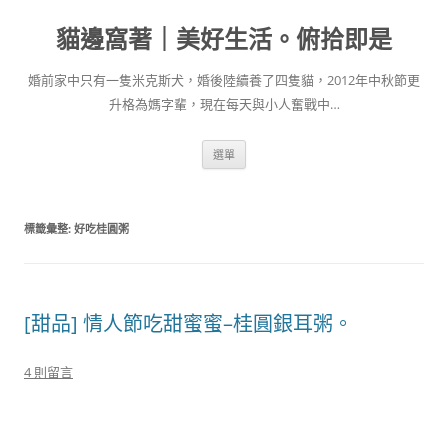
跳
至
貓邊窩著｜美好生活。俯拾即是
主
要
內
容
婚前家中只有一隻米克斯犬，婚後陸續養了四隻貓，2012年中秋節更
升格為媽字輩，現在每天與小人奮戰中…
選單
標籤彙整:
好吃桂圓粥
[甜品] 情人節吃甜蜜蜜–桂圓銀耳粥。
4 則留言