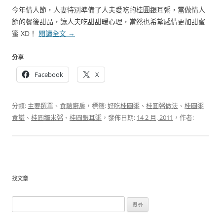
今年情人節，人妻特別準備了人夫愛吃的桂圓銀耳粥，當做情人
節的餐後甜品，讓人夫吃甜甜暖心理，當然也希望感情更加甜蜜
蜜 XD！
閱讀全文
→
分享
Facebook
X
分類:
主要選單
、
食驗廚房
，標籤:
好吃桂圓粥
、
桂圓粥做法
、
桂圓粥
食譜
、
桂圓糯米粥
、
桂圓銀耳粥
，發佈日期:
14 2 月, 2011
，作者:
找文章
搜
尋