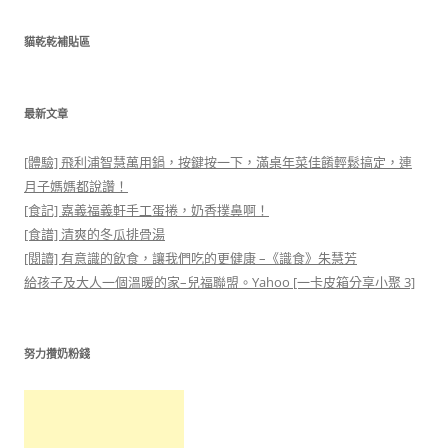
關
鍵
貓乾乾補貼區
字:
最新文章
[體驗] 飛利浦智慧萬用鍋，按鍵按一下，滿桌年菜佳餚輕鬆搞定，連
月子媽媽都說讚！
[食記] 嘉義福義軒手工蛋捲，奶香撲鼻啊！
[食譜] 清爽的冬瓜排骨湯
[閱讀] 有意識的飲食，讓我們吃的更健康 –《識食》朱慧芳
給孩子及大人一個溫暖的家–兒福聯盟。Yahoo [一卡皮箱分享小聚 3]
努力攢奶粉錢