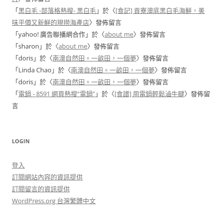
「
黑白毛 -部落格熱搜- 黑白毛
」於〈
[食記] 貢寮澳底黑白毛海鮮，美
味平價又新鮮的現撈海產店
〉發佈留言
「
yahoo! 廣告聯播網合作
」於〈
about me
〉發佈留言
「
sharon
」於〈
about me
〉發佈留言
「
doris
」於〈
南澳自然田。一畝田，一個夢
〉發佈留言
「
Linda Chao
」於〈
南澳自然田。一畝田，一個夢
〉發佈留言
「
doris
」於〈
南澳自然田。一畝田，一個夢
〉發佈留言
「
電鍋 - 8591 網頁熱搜“電鍋”
」於〈
[食譜] 用電鍋輕鬆滷牛腱
〉發佈留
言
LOGIN
登入
訂閱網站內容的資訊提供
訂閱留言的資訊提供
WordPress.org 台灣繁體中文