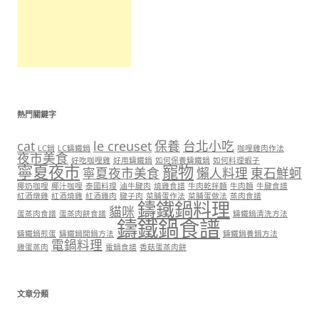
熱門關鍵字
cat
le creuset
保養
台北小吃
LC鍋
LC鑄鐵鍋
咖哩雞肉作法
夜市美食
好吃咖哩雞
好用鑄鐵鍋
如何保養鑄鐵鍋
如何料理蝦子
寧夏夜市
寵物
寧夏夜市美食
懶人料理
東石鮮蚵
椰奶咖哩
椰汁咖哩
泰國料理
滷牛腱肉
燒雞食譜
牛肉乾拌麵
牛肉麵
牛腱食譜
紅酒燉雞
紅酒燒雞
紅酒雞肉
腱子肉
菜脯蛋作法
菜脯蛋做法
蒸肉食譜
鑄鐵鍋料理
貓咪
蛋蒸肉食譜
蛋蒸肉餅食譜
鑄鐵鍋清洗方法
鑄鐵鍋食譜
鑄鐵鍋煎蛋
鑄鐵鍋開鍋方法
鑄鐵鍋養鍋方法
電鍋料理
雞蛋蒸肉
電鍋食譜
香菇蛋蒸肉餅
文章分類