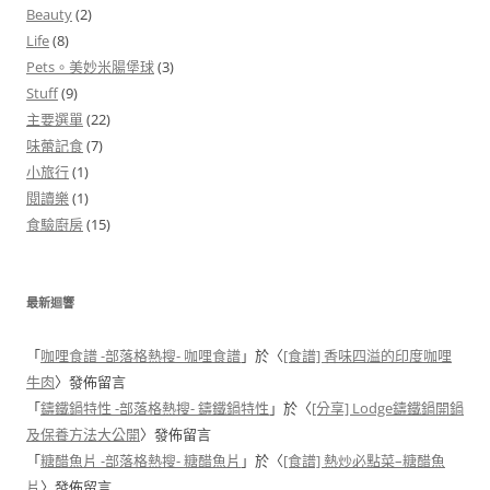
Beauty
(2)
Life
(8)
Pets。美妙米腸堡球
(3)
Stuff
(9)
主要選單
(22)
味蕾記食
(7)
小旅行
(1)
閱讀樂
(1)
食驗廚房
(15)
最新迴響
「
咖哩食譜 -部落格熱搜- 咖哩食譜
」於〈
[食譜] 香味四溢的印度咖哩
牛肉
〉發佈留言
「
鑄鐵鍋特性 -部落格熱搜- 鑄鐵鍋特性
」於〈
[分享] Lodge鑄鐵鍋開鍋
及保養方法大公開
〉發佈留言
「
糖醋魚片 -部落格熱搜- 糖醋魚片
」於〈
[食譜] 熱炒必點菜–糖醋魚
片
〉發佈留言