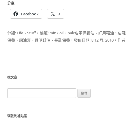
分享
Facebook
X
分類:
Life
、
Stuff
，標籤:
mink oil
、
palc皮革保養油
、
好用鞋油
、
皮鞋
保養
、
貂油膏
、
透明鞋油
、
長靴保養
，發佈日期:
8 12 月, 2010
，作者:
找文章
搜
尋
關
鍵
貓乾乾補貼區
字: