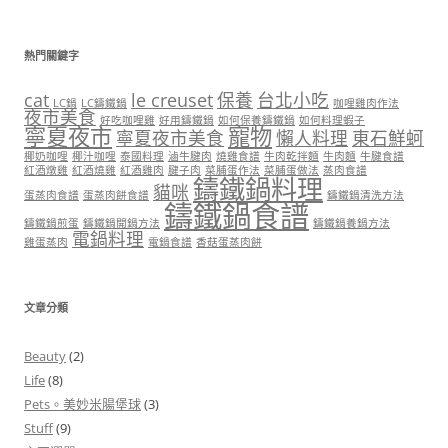
熱門關鍵字
cat
le creuset
保養
台北小吃
LC鍋
LC鑄鐵鍋
咖哩雞肉作法
夜市美食
好吃咖哩雞
好用鑄鐵鍋
如何保養鑄鐵鍋
如何料理蝦子
寧夏夜市
寵物
寧夏夜市美食
懶人料理
東石鮮蚵
椰奶咖哩
椰汁咖哩
泰國料理
滷牛腱肉
燒雞食譜
牛肉乾拌麵
牛肉麵
牛腱食譜
紅酒燉雞
紅酒燒雞
紅酒雞肉
腱子肉
菜脯蛋作法
菜脯蛋做法
蒸肉食譜
鑄鐵鍋料理
貓咪
蛋蒸肉食譜
蛋蒸肉餅食譜
鑄鐵鍋清洗方法
鑄鐵鍋食譜
鑄鐵鍋煎蛋
鑄鐵鍋開鍋方法
鑄鐵鍋養鍋方法
電鍋料理
雞蛋蒸肉
電鍋食譜
香菇蛋蒸肉餅
文章分類
Beauty
(2)
Life
(8)
Pets。美妙米腸堡球
(3)
Stuff
(9)