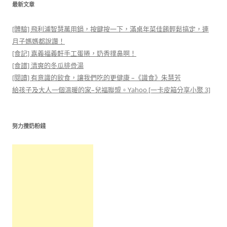
最新文章
[體驗] 飛利浦智慧萬用鍋，按鍵按一下，滿桌年菜佳餚輕鬆搞定，連
月子媽媽都說讚！
[食記] 嘉義福義軒手工蛋捲，奶香撲鼻啊！
[食譜] 清爽的冬瓜排骨湯
[閱讀] 有意識的飲食，讓我們吃的更健康 –《識食》朱慧芳
給孩子及大人一個溫暖的家–兒福聯盟。Yahoo [一卡皮箱分享小聚 3]
努力攢奶粉錢