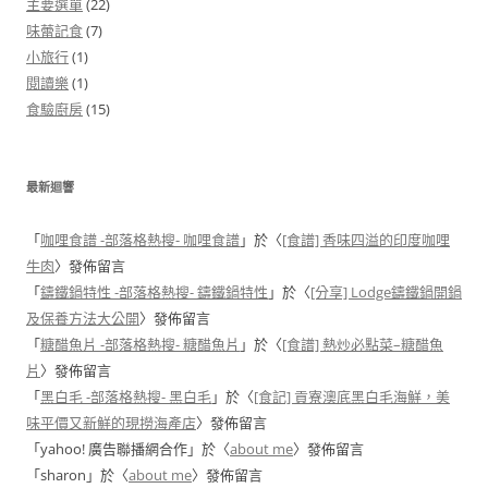
主要選單
(22)
味蕾記食
(7)
小旅行
(1)
閱讀樂
(1)
食驗廚房
(15)
最新迴響
「
咖哩食譜 -部落格熱搜- 咖哩食譜
」於〈
[食譜] 香味四溢的印度咖哩
牛肉
〉發佈留言
「
鑄鐵鍋特性 -部落格熱搜- 鑄鐵鍋特性
」於〈
[分享] Lodge鑄鐵鍋開鍋
及保養方法大公開
〉發佈留言
「
糖醋魚片 -部落格熱搜- 糖醋魚片
」於〈
[食譜] 熱炒必點菜–糖醋魚
片
〉發佈留言
「
黑白毛 -部落格熱搜- 黑白毛
」於〈
[食記] 貢寮澳底黑白毛海鮮，美
味平價又新鮮的現撈海產店
〉發佈留言
「
yahoo! 廣告聯播網合作
」於〈
about me
〉發佈留言
「
sharon
」於〈
about me
〉發佈留言