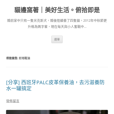
跳
至
貓邊窩著｜美好生活。俯拾即是
主
要
內
容
婚前家中只有一隻米克斯犬，婚後陸續養了四隻貓，2012年中秋節更
升格為媽字輩，現在每天與小人奮戰中…
選單
標籤彙整:
好用鞋油
[分享] 西班牙PALC皮革保養油，去污滋養防
水一罐搞定
發佈留言