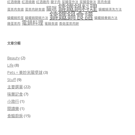
紅酒燉雞
紅酒燒雞
紅酒雞肉
腱子肉
菜脯蛋作法
菜脯蛋做法
蒸肉食譜
鑄鐵鍋料理
貓咪
蛋蒸肉食譜
蛋蒸肉餅食譜
鑄鐵鍋清洗方法
鑄鐵鍋食譜
鑄鐵鍋煎蛋
鑄鐵鍋開鍋方法
鑄鐵鍋養鍋方法
電鍋料理
雞蛋蒸肉
電鍋食譜
香菇蛋蒸肉餅
文章分類
Beauty
(2)
Life
(8)
Pets。美妙米腸堡球
(3)
Stuff
(9)
主要選單
(22)
味蕾記食
(7)
小旅行
(1)
閱讀樂
(1)
食驗廚房
(15)