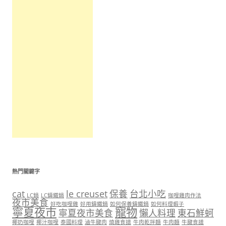
熱門關鍵字
cat
le creuset
保養
台北小吃
LC鍋
LC鑄鐵鍋
咖哩雞肉作法
夜市美食
好吃咖哩雞
好用鑄鐵鍋
如何保養鑄鐵鍋
如何料理蝦子
寧夏夜市
寵物
寧夏夜市美食
懶人料理
東石鮮蚵
椰奶咖哩
椰汁咖哩
泰國料理
滷牛腱肉
燒雞食譜
牛肉乾拌麵
牛肉麵
牛腱食譜