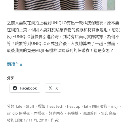
之前人妻就在網拍上看到UNIQLO有出一款科技保暖衣，原本要
在網拍上買，但因人妻對於貼身衣物的觸感和材質很龜毛，想說
反正UNIQLO就快要引進台灣，到時有店面可實際試穿，為何不
等？終於等到UNIQLO正式登台後，人妻總算去了一趟。然而，
最後我買的竟是MUJI 有機棉溫調系列的保暖衣！這是安怎？
閱讀全文
→
分享
Facebook
X
分類:
Life
、
Stuff
，標籤:
heat tech
、
heat up
、
lativ 國民服飾
、
muji
、
uniqlo 保暖衣
、
內搭衣
、
好穿內衣
、
有機棉
、
溫調系列
、
無印良品
，
發佈日期:
17 11 月, 2010
，作者: