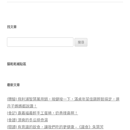
找文章
搜
尋
關
鍵
貓乾乾補貼區
字:
最新文章
[體驗] 飛利浦智慧萬用鍋，按鍵按一下，滿桌年菜佳餚輕鬆搞定，連
月子媽媽都說讚！
[食記] 嘉義福義軒手工蛋捲，奶香撲鼻啊！
[食譜] 清爽的冬瓜排骨湯
[閱讀] 有意識的飲食，讓我們吃的更健康 –《識食》朱慧芳