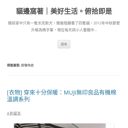
跳
至
貓邊窩著｜美好生活。俯拾即是
主
要
內
容
婚前家中只有一隻米克斯犬，婚後陸續養了四隻貓，2012年中秋節更
升格為媽字輩，現在每天與小人奮戰中…
選單
標籤彙整:
好穿內衣
[衣物] 穿來十分保暖：MUJI無印良品有機棉
溫調系列
4 則留言