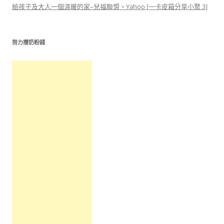
給孩子及大人一個溫暖的家–兒福聯盟。Yahoo [一卡皮箱分享小聚 3]
努力攢奶粉錢