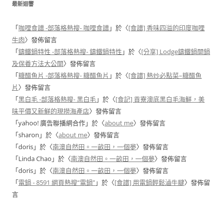
最新迴響
「
咖哩食譜 -部落格熱搜- 咖哩食譜
」於〈
[食譜] 香味四溢的印度咖哩
牛肉
〉發佈留言
「
鑄鐵鍋特性 -部落格熱搜- 鑄鐵鍋特性
」於〈
[分享] Lodge鑄鐵鍋開鍋
及保養方法大公開
〉發佈留言
「
糖醋魚片 -部落格熱搜- 糖醋魚片
」於〈
[食譜] 熱炒必點菜–糖醋魚
片
〉發佈留言
「
黑白毛 -部落格熱搜- 黑白毛
」於〈
[食記] 貢寮澳底黑白毛海鮮，美
味平價又新鮮的現撈海產店
〉發佈留言
「
yahoo! 廣告聯播網合作
」於〈
about me
〉發佈留言
「
sharon
」於〈
about me
〉發佈留言
「
doris
」於〈
南澳自然田。一畝田，一個夢
〉發佈留言
「
Linda Chao
」於〈
南澳自然田。一畝田，一個夢
〉發佈留言
「
doris
」於〈
南澳自然田。一畝田，一個夢
〉發佈留言
「
電鍋 - 8591 網頁熱搜“電鍋”
」於〈
[食譜] 用電鍋輕鬆滷牛腱
〉發佈留
言