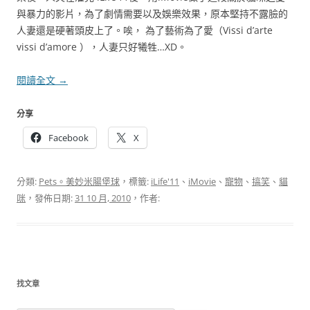
與暴力的影片，為了劇情需要以及娛樂效果，原本堅持不露臉的
人妻還是硬著頭皮上了。唉， 為了藝術為了愛（Vissi d’arte
vissi d’amore ），人妻只好犧牲…XD。
閱讀全文
→
分享
Facebook
X
分類:
Pets。美妙米腸堡球
，標籤:
iLife'11
、
iMovie
、
寵物
、
搞笑
、
貓
咪
，發佈日期:
31 10 月, 2010
，作者:
找文章