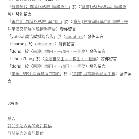
「
糖醋魚片 -部落格熱搜- 糖醋魚片
」於〈
[食譜] 熱炒必點菜–糖醋魚
片
〉發佈留言
「
黑白毛 -部落格熱搜- 黑白毛
」於〈
[食記] 貢寮澳底黑白毛海鮮，美
味平價又新鮮的現撈海產店
〉發佈留言
「
yahoo! 廣告聯播網合作
」於〈
about me
〉發佈留言
「
sharon
」於〈
about me
〉發佈留言
「
doris
」於〈
南澳自然田。一畝田，一個夢
〉發佈留言
「
Linda Chao
」於〈
南澳自然田。一畝田，一個夢
〉發佈留言
「
doris
」於〈
南澳自然田。一畝田，一個夢
〉發佈留言
「
電鍋 - 8591 網頁熱搜“電鍋”
」於〈
[食譜] 用電鍋輕鬆滷牛腱
〉發佈留
言
LOGIN
登入
訂閱網站內容的資訊提供
訂閱留言的資訊提供