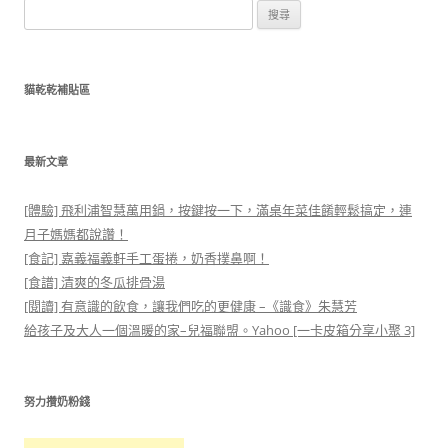
搜
尋
關
鍵
貓乾乾補貼區
字:
最新文章
[體驗] 飛利浦智慧萬用鍋，按鍵按一下，滿桌年菜佳餚輕鬆搞定，連
月子媽媽都說讚！
[食記] 嘉義福義軒手工蛋捲，奶香撲鼻啊！
[食譜] 清爽的冬瓜排骨湯
[閱讀] 有意識的飲食，讓我們吃的更健康 –《識食》朱慧芳
給孩子及大人一個溫暖的家–兒福聯盟。Yahoo [一卡皮箱分享小聚 3]
努力攢奶粉錢