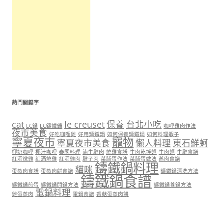
熱門關鍵字
cat
le creuset
保養
台北小吃
LC鍋
LC鑄鐵鍋
咖哩雞肉作法
夜市美食
好吃咖哩雞
好用鑄鐵鍋
如何保養鑄鐵鍋
如何料理蝦子
寧夏夜市
寵物
寧夏夜市美食
懶人料理
東石鮮蚵
椰奶咖哩
椰汁咖哩
泰國料理
滷牛腱肉
燒雞食譜
牛肉乾拌麵
牛肉麵
牛腱食譜
紅酒燉雞
紅酒燒雞
紅酒雞肉
腱子肉
菜脯蛋作法
菜脯蛋做法
蒸肉食譜
鑄鐵鍋料理
貓咪
蛋蒸肉食譜
蛋蒸肉餅食譜
鑄鐵鍋清洗方法
鑄鐵鍋食譜
鑄鐵鍋煎蛋
鑄鐵鍋開鍋方法
鑄鐵鍋養鍋方法
電鍋料理
雞蛋蒸肉
電鍋食譜
香菇蛋蒸肉餅