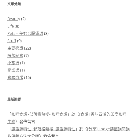
文章分類
Beauty
(2)
Life
(8)
Pets。美妙米腸堡球
(3)
Stuff
(9)
主要選單
(22)
味蕾記食
(7)
小旅行
(1)
閱讀樂
(1)
食驗廚房
(15)
最新迴響
「
咖哩食譜 -部落格熱搜- 咖哩食譜
」於〈
[食譜] 香味四溢的印度咖哩
牛肉
〉發佈留言
「
鑄鐵鍋特性 -部落格熱搜- 鑄鐵鍋特性
」於〈
[分享] Lodge鑄鐵鍋開鍋
及保養方法大公開
〉發佈留言