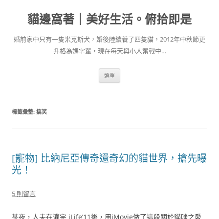
跳
至
貓邊窩著｜美好生活。俯拾即是
主
要
內
容
婚前家中只有一隻米克斯犬，婚後陸續養了四隻貓，2012年中秋節更
升格為媽字輩，現在每天與小人奮戰中…
選單
標籤彙整:
搞笑
[寵物] 比納尼亞傳奇還奇幻的貓世界，搶先曝
光！
5 則留言
某夜，人夫在灌完 iLife’11後，用iMovie做了這段關於貓咪之愛