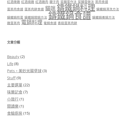
紅酒燉雞
紅酒燒雞
紅酒雞肉
腱子肉
菜脯蛋作法
菜脯蛋做法
蒸肉食譜
鑄鐵鍋料理
貓咪
蛋蒸肉食譜
蛋蒸肉餅食譜
鑄鐵鍋清洗方法
鑄鐵鍋食譜
鑄鐵鍋煎蛋
鑄鐵鍋開鍋方法
鑄鐵鍋養鍋方法
電鍋料理
雞蛋蒸肉
電鍋食譜
香菇蛋蒸肉餅
文章分類
Beauty
(2)
Life
(8)
Pets。美妙米腸堡球
(3)
Stuff
(9)
主要選單
(22)
味蕾記食
(7)
小旅行
(1)
閱讀樂
(1)
食驗廚房
(15)