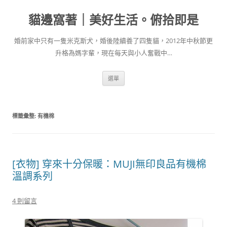
跳
至
貓邊窩著｜美好生活。俯拾即是
主
要
內
容
婚前家中只有一隻米克斯犬，婚後陸續養了四隻貓，2012年中秋節更
升格為媽字輩，現在每天與小人奮戰中…
選單
標籤彙整:
有機棉
[衣物] 穿來十分保暖：MUJI無印良品有機棉
溫調系列
4 則留言