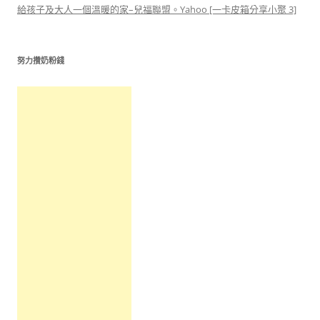
給孩子及大人一個溫暖的家–兒福聯盟。Yahoo [一卡皮箱分享小聚 3]
努力攢奶粉錢