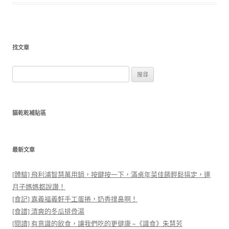
找文章
搜
尋
關
鍵
貓乾乾補貼區
字:
最新文章
[體驗] 飛利浦智慧萬用鍋，按鍵按一下，滿桌年菜佳餚輕鬆搞定，連
月子媽媽都說讚！
[食記] 嘉義福義軒手工蛋捲，奶香撲鼻啊！
[食譜] 清爽的冬瓜排骨湯
[閱讀] 有意識的飲食，讓我們吃的更健康 –《識食》朱慧芳