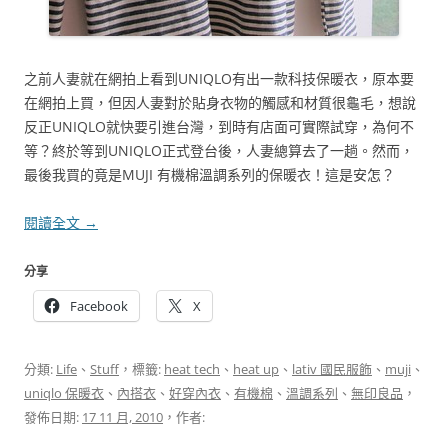
之前人妻就在網拍上看到UNIQLO有出一款科技保暖衣，原本要
在網拍上買，但因人妻對於貼身衣物的觸感和材質很龜毛，想說
反正UNIQLO就快要引進台灣，到時有店面可實際試穿，為何不
等？終於等到UNIQLO正式登台後，人妻總算去了一趟。然而，
最後我買的竟是MUJI 有機棉溫調系列的保暖衣！這是安怎？
閱讀全文
→
分享
Facebook
X
分類:
Life
、
Stuff
，標籤:
heat tech
、
heat up
、
lativ 國民服飾
、
muji
、
uniqlo 保暖衣
、
內搭衣
、
好穿內衣
、
有機棉
、
溫調系列
、
無印良品
，
發佈日期:
17 11 月, 2010
，作者: