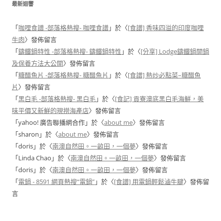
最新迴響
「
咖哩食譜 -部落格熱搜- 咖哩食譜
」於〈
[食譜] 香味四溢的印度咖哩
牛肉
〉發佈留言
「
鑄鐵鍋特性 -部落格熱搜- 鑄鐵鍋特性
」於〈
[分享] Lodge鑄鐵鍋開鍋
及保養方法大公開
〉發佈留言
「
糖醋魚片 -部落格熱搜- 糖醋魚片
」於〈
[食譜] 熱炒必點菜–糖醋魚
片
〉發佈留言
「
黑白毛 -部落格熱搜- 黑白毛
」於〈
[食記] 貢寮澳底黑白毛海鮮，美
味平價又新鮮的現撈海產店
〉發佈留言
「
yahoo! 廣告聯播網合作
」於〈
about me
〉發佈留言
「
sharon
」於〈
about me
〉發佈留言
「
doris
」於〈
南澳自然田。一畝田，一個夢
〉發佈留言
「
Linda Chao
」於〈
南澳自然田。一畝田，一個夢
〉發佈留言
「
doris
」於〈
南澳自然田。一畝田，一個夢
〉發佈留言
「
電鍋 - 8591 網頁熱搜“電鍋”
」於〈
[食譜] 用電鍋輕鬆滷牛腱
〉發佈留
言