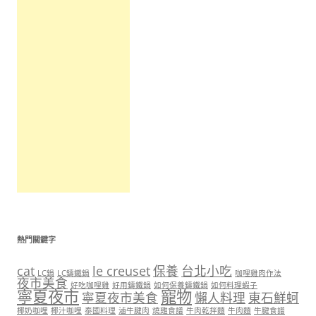
熱門關鍵字
cat
le creuset
保養
台北小吃
LC鍋
LC鑄鐵鍋
咖哩雞肉作法
夜市美食
好吃咖哩雞
好用鑄鐵鍋
如何保養鑄鐵鍋
如何料理蝦子
寧夏夜市
寵物
寧夏夜市美食
懶人料理
東石鮮蚵
椰奶咖哩
椰汁咖哩
泰國料理
滷牛腱肉
燒雞食譜
牛肉乾拌麵
牛肉麵
牛腱食譜