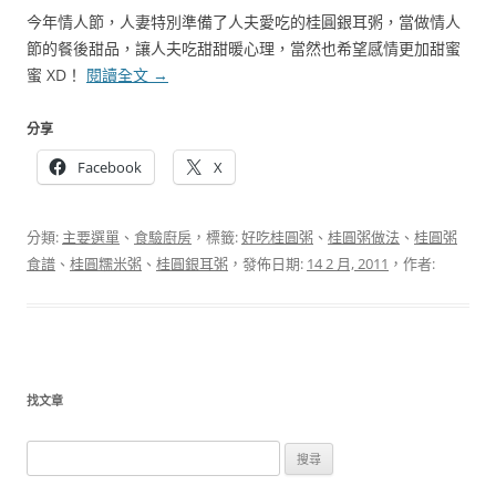
今年情人節，人妻特別準備了人夫愛吃的桂圓銀耳粥，當做情人
節的餐後甜品，讓人夫吃甜甜暖心理，當然也希望感情更加甜蜜
蜜 XD！
閱讀全文
→
分享
Facebook
X
分類:
主要選單
、
食驗廚房
，標籤:
好吃桂圓粥
、
桂圓粥做法
、
桂圓粥
食譜
、
桂圓糯米粥
、
桂圓銀耳粥
，發佈日期:
14 2 月, 2011
，作者:
找文章
搜
尋