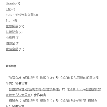
Beauty
(2)
Life
(8)
Pets。美妙米腸堡球
(3)
Stuff
(9)
主要選單
(22)
味蕾記食
(7)
小旅行
(1)
閱讀樂
(1)
食驗廚房
(15)
最新迴響
「
咖哩食譜 -部落格熱搜- 咖哩食譜
」於〈
[食譜] 香味四溢的印度咖哩
牛肉
〉發佈留言
「
鑄鐵鍋特性 -部落格熱搜- 鑄鐵鍋特性
」於〈
[分享] Lodge鑄鐵鍋開鍋
及保養方法大公開
〉發佈留言
「
糖醋魚片 -部落格熱搜- 糖醋魚片
」於〈
[食譜] 熱炒必點菜–糖醋魚
片
〉發佈留言