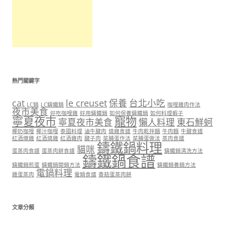
熱門關鍵字
cat
le creuset
保養
台北小吃
LC鍋
LC鑄鐵鍋
咖哩雞肉作法
夜市美食
好吃咖哩雞
好用鑄鐵鍋
如何保養鑄鐵鍋
如何料理蝦子
寧夏夜市
寵物
寧夏夜市美食
懶人料理
東石鮮蚵
椰奶咖哩
椰汁咖哩
泰國料理
滷牛腱肉
燒雞食譜
牛肉乾拌麵
牛肉麵
牛腱食譜
紅酒燉雞
紅酒燒雞
紅酒雞肉
腱子肉
菜脯蛋作法
菜脯蛋做法
蒸肉食譜
鑄鐵鍋料理
貓咪
蛋蒸肉食譜
蛋蒸肉餅食譜
鑄鐵鍋清洗方法
鑄鐵鍋食譜
鑄鐵鍋煎蛋
鑄鐵鍋開鍋方法
鑄鐵鍋養鍋方法
電鍋料理
雞蛋蒸肉
電鍋食譜
香菇蛋蒸肉餅
文章分類