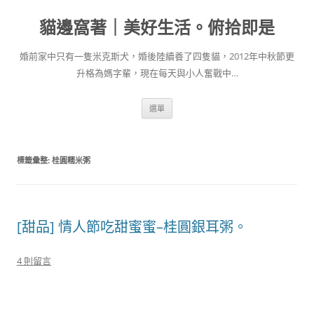
跳
至
貓邊窩著｜美好生活。俯拾即是
主
要
內
容
婚前家中只有一隻米克斯犬，婚後陸續養了四隻貓，2012年中秋節更
升格為媽字輩，現在每天與小人奮戰中…
選單
標籤彙整:
桂圓糯米粥
[甜品] 情人節吃甜蜜蜜–桂圓銀耳粥。
4 則留言