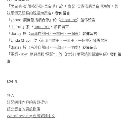
「
黑白毛 -部落格熱搜- 黑白毛
」於〈
[食記] 貢寮澳底黑白毛海鮮，美
味平價又新鮮的現撈海產店
〉發佈留言
「
yahoo! 廣告聯播網合作
」於〈
about me
〉發佈留言
「
sharon
」於〈
about me
〉發佈留言
「
doris
」於〈
南澳自然田。一畝田，一個夢
〉發佈留言
「
Linda Chao
」於〈
南澳自然田。一畝田，一個夢
〉發佈留言
「
doris
」於〈
南澳自然田。一畝田，一個夢
〉發佈留言
「
電鍋 - 8591 網頁熱搜“電鍋”
」於〈
[食譜] 用電鍋輕鬆滷牛腱
〉發佈留
言
LOGIN
登入
訂閱網站內容的資訊提供
訂閱留言的資訊提供
WordPress.org 台灣繁體中文