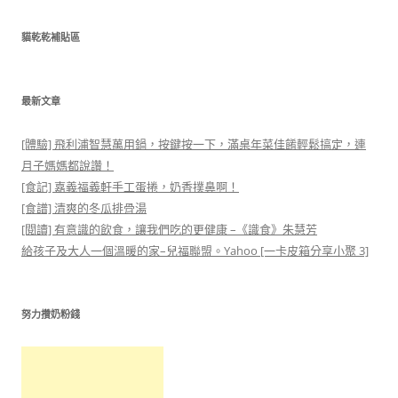
關
鍵
貓乾乾補貼區
字:
最新文章
[體驗] 飛利浦智慧萬用鍋，按鍵按一下，滿桌年菜佳餚輕鬆搞定，連
月子媽媽都說讚！
[食記] 嘉義福義軒手工蛋捲，奶香撲鼻啊！
[食譜] 清爽的冬瓜排骨湯
[閱讀] 有意識的飲食，讓我們吃的更健康 –《識食》朱慧芳
給孩子及大人一個溫暖的家–兒福聯盟。Yahoo [一卡皮箱分享小聚 3]
努力攢奶粉錢