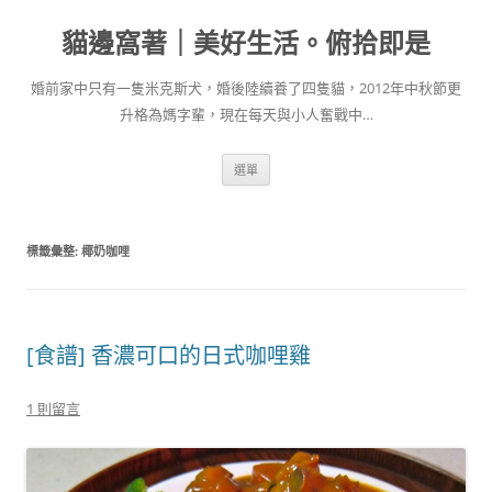
跳
至
貓邊窩著｜美好生活。俯拾即是
主
要
內
容
婚前家中只有一隻米克斯犬，婚後陸續養了四隻貓，2012年中秋節更
升格為媽字輩，現在每天與小人奮戰中…
選單
標籤彙整:
椰奶咖哩
[食譜] 香濃可口的日式咖哩雞
1 則留言