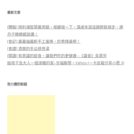
最新文章
[體驗] 飛利浦智慧萬用鍋，按鍵按一下，滿桌年菜佳餚輕鬆搞定，連
月子媽媽都說讚！
[食記] 嘉義福義軒手工蛋捲，奶香撲鼻啊！
[食譜] 清爽的冬瓜排骨湯
[閱讀] 有意識的飲食，讓我們吃的更健康 –《識食》朱慧芳
給孩子及大人一個溫暖的家–兒福聯盟。Yahoo [一卡皮箱分享小聚 3]
努力攢奶粉錢