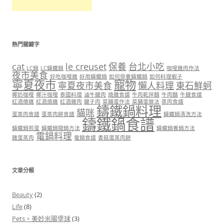
熱門關鍵字
cat
le creuset
保養
台北小吃
LC鍋
LC鑄鐵鍋
咖哩雞肉作法
夜市美食
好吃咖哩雞
好用鑄鐵鍋
如何保養鑄鐵鍋
如何料理蝦子
寧夏夜市
寵物
寧夏夜市美食
懶人料理
東石鮮蚵
椰奶咖哩
椰汁咖哩
泰國料理
滷牛腱肉
燒雞食譜
牛肉乾拌麵
牛肉麵
牛腱食譜
紅酒燉雞
紅酒燒雞
紅酒雞肉
腱子肉
菜脯蛋作法
菜脯蛋做法
蒸肉食譜
鑄鐵鍋料理
貓咪
蛋蒸肉食譜
蛋蒸肉餅食譜
鑄鐵鍋清洗方法
鑄鐵鍋食譜
鑄鐵鍋煎蛋
鑄鐵鍋開鍋方法
鑄鐵鍋養鍋方法
電鍋料理
雞蛋蒸肉
電鍋食譜
香菇蛋蒸肉餅
文章分類
Beauty
(2)
Life
(8)
Pets。美妙米腸堡球
(3)