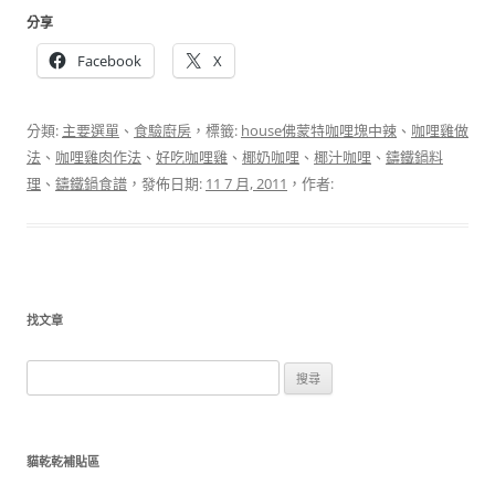
分享
Facebook
X
分類:
主要選單
、
食驗廚房
，標籤:
house佛蒙特咖哩塊中辣
、
咖哩雞做
法
、
咖哩雞肉作法
、
好吃咖哩雞
、
椰奶咖哩
、
椰汁咖哩
、
鑄鐵鍋料
理
、
鑄鐵鍋食譜
，發佈日期:
11 7 月, 2011
，作者:
找文章
搜
尋
關
鍵
貓乾乾補貼區
字: