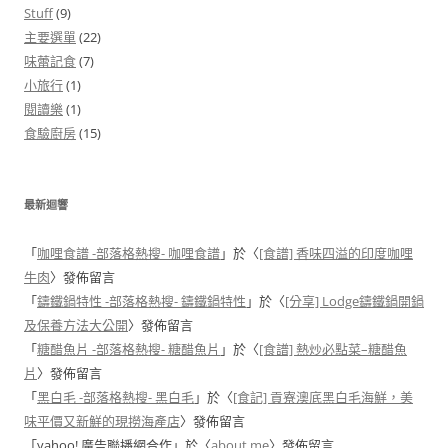
Stuff
(9)
主要選單
(22)
味蕾記食
(7)
小旅行
(1)
閱讀樂
(1)
食驗廚房
(15)
最新迴響
「
咖哩食譜 -部落格熱搜- 咖哩食譜
」於〈
[食譜] 香味四溢的印度咖哩
牛肉
〉發佈留言
「
鑄鐵鍋特性 -部落格熱搜- 鑄鐵鍋特性
」於〈
[分享] Lodge鑄鐵鍋開鍋
及保養方法大公開
〉發佈留言
「
糖醋魚片 -部落格熱搜- 糖醋魚片
」於〈
[食譜] 熱炒必點菜–糖醋魚
片
〉發佈留言
「
黑白毛 -部落格熱搜- 黑白毛
」於〈
[食記] 貢寮澳底黑白毛海鮮，美
味平價又新鮮的現撈海產店
〉發佈留言
「
yahoo! 廣告聯播網合作
」於〈
about me
〉發佈留言