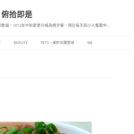
。俯拾即是
隻貓，2012年中秋節更升格為媽字輩，現在每天與小人奮戰中…
F
BEAUTY
PETS。美妙米腸堡球
ME