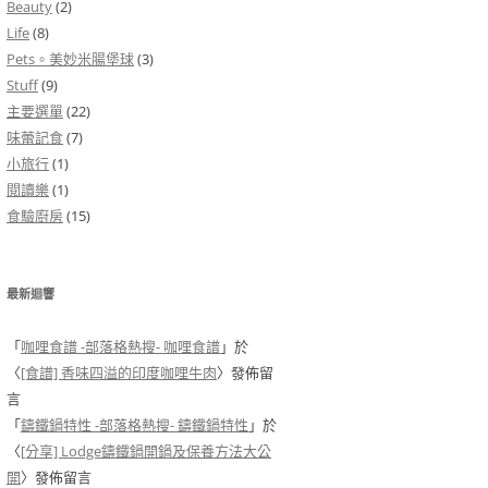
Beauty
(2)
Life
(8)
Pets。美妙米腸堡球
(3)
Stuff
(9)
主要選單
(22)
味蕾記食
(7)
小旅行
(1)
閱讀樂
(1)
食驗廚房
(15)
最新迴響
「
咖哩食譜 -部落格熱搜- 咖哩食譜
」於
〈
[食譜] 香味四溢的印度咖哩牛肉
〉發佈留
言
「
鑄鐵鍋特性 -部落格熱搜- 鑄鐵鍋特性
」於
〈
[分享] Lodge鑄鐵鍋開鍋及保養方法大公
開
〉發佈留言