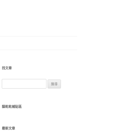
找文章
搜
尋
關
鍵
貓乾乾補貼區
字:
最新文章