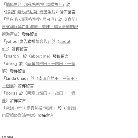
「
糖醋魚片 -部落格熱搜- 糖醋魚片
」於
〈
[食譜] 熱炒必點菜–糖醋魚片
〉發佈留言
「
黑白毛 -部落格熱搜- 黑白毛
」於〈
[食記]
貢寮澳底黑白毛海鮮，美味平價又新鮮的現
撈海產店
〉發佈留言
「
yahoo! 廣告聯播網合作
」於〈
about
me
〉發佈留言
「
sharon
」於〈
about me
〉發佈留言
「
doris
」於〈
南澳自然田。一畝田，一個
夢
〉發佈留言
「
Linda Chao
」於〈
南澳自然田。一畝田，
一個夢
〉發佈留言
「
doris
」於〈
南澳自然田。一畝田，一個
夢
〉發佈留言
「
電鍋 - 8591 網頁熱搜“電鍋”
」於〈
[食譜]
用電鍋輕鬆滷牛腱
〉發佈留言
LOGIN