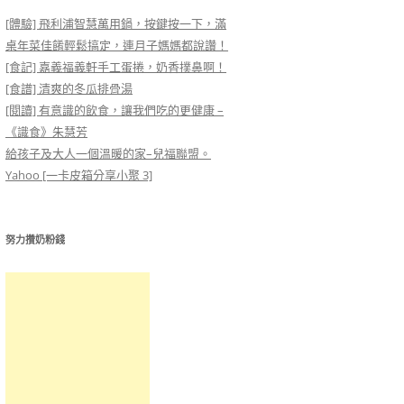
[體驗] 飛利浦智慧萬用鍋，按鍵按一下，滿
桌年菜佳餚輕鬆搞定，連月子媽媽都說讚！
[食記] 嘉義福義軒手工蛋捲，奶香撲鼻啊！
[食譜] 清爽的冬瓜排骨湯
[閱讀] 有意識的飲食，讓我們吃的更健康 –
《識食》朱慧芳
給孩子及大人一個溫暖的家–兒福聯盟。
Yahoo [一卡皮箱分享小聚 3]
努力攢奶粉錢