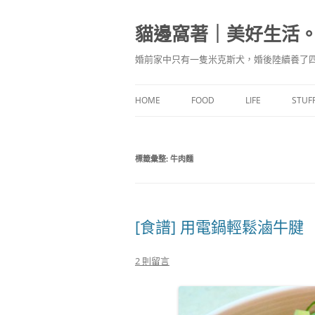
跳
至
主
貓邊窩著｜美好生活
要
內
容
婚前家中只有一隻米克斯犬，婚後陸續養了四
HOME
FOOD
LIFE
STUF
食驗廚房
標籤彙整:
牛肉麵
味蕾記食
[食譜] 用電鍋輕鬆滷牛腱
2 則留言