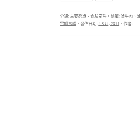
分類:
主要選單
、
食驗廚房
，標籤:
滷牛肉
、
電鍋食譜
，發佈日期:
4 8 月, 2011
，作者: