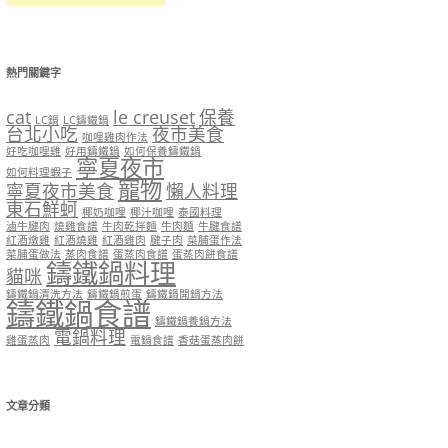
熱門關鍵字
cat
le creuset
保養
LC鍋
LC鑄鐵鍋
台北小吃
夜市美食
咖哩雞肉作法
好吃咖哩雞
好用鑄鐵鍋
如何保養鑄鐵鍋
寧夏夜市
如何料理蝦子
寵物
寧夏夜市美食
懶人料理
東石鮮蚵
椰奶咖哩
椰汁咖哩
泰國料理
滷牛腱肉
燒雞食譜
牛肉乾拌麵
牛肉麵
牛腱食譜
紅酒燉雞
紅酒燒雞
紅酒雞肉
腱子肉
菜脯蛋作法
菜脯蛋做法
蒸肉食譜
蛋蒸肉食譜
蛋蒸肉餅食譜
鑄鐵鍋料理
貓咪
鑄鐵鍋清洗方法
鑄鐵鍋煎蛋
鑄鐵鍋開鍋方法
鑄鐵鍋食譜
鑄鐵鍋養鍋方法
電鍋料理
雞蛋蒸肉
電鍋食譜
香菇蛋蒸肉餅
文章分類