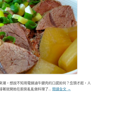
來潮，想說不知用電鍋滷牛鍵肉的口感如何？念頭才起，人
接著就開始在廚房亂亂做料理了…
閱讀全文
→