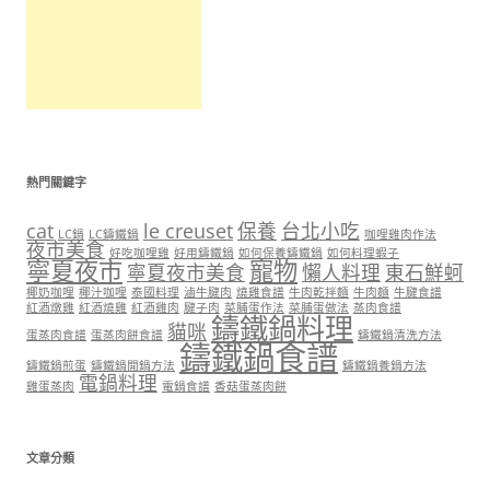
熱門關鍵字
cat
le creuset
保養
台北小吃
LC鍋
LC鑄鐵鍋
咖哩雞肉作法
夜市美食
好吃咖哩雞
好用鑄鐵鍋
如何保養鑄鐵鍋
如何料理蝦子
寧夏夜市
寵物
寧夏夜市美食
懶人料理
東石鮮蚵
椰奶咖哩
椰汁咖哩
泰國料理
滷牛腱肉
燒雞食譜
牛肉乾拌麵
牛肉麵
牛腱食譜
紅酒燉雞
紅酒燒雞
紅酒雞肉
腱子肉
菜脯蛋作法
菜脯蛋做法
蒸肉食譜
鑄鐵鍋料理
貓咪
蛋蒸肉食譜
蛋蒸肉餅食譜
鑄鐵鍋清洗方法
鑄鐵鍋食譜
鑄鐵鍋煎蛋
鑄鐵鍋開鍋方法
鑄鐵鍋養鍋方法
電鍋料理
雞蛋蒸肉
電鍋食譜
香菇蛋蒸肉餅
文章分類