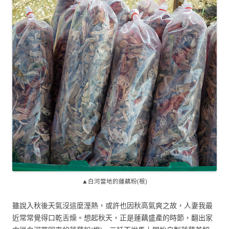
▲白河當地的蓮藕粉(根)
雖說入秋後天氣沒這麼溼熱，或許也因秋高氣爽之故，人妻我最
近常常覺得口乾舌燥。想起秋天，正是蓮藕盛產的時節，翻出家