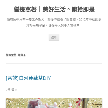
跳
至
貓邊窩著｜美好生活。俯拾即是
主
要
內
容
婚前家中只有一隻米克斯犬，婚後陸續養了四隻貓，2012年中秋節更
升格為媽字輩，現在每天與小人奮戰中…
選單
標籤彙整:
蓮藕茶
[茶飲]白河蓮藕茶DIY
2 則留言