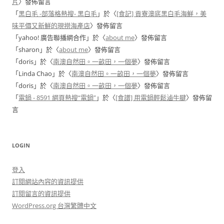
片
〉發佈留言
「
黑白毛 -部落格熱搜- 黑白毛
」於〈
[食記] 貢寮澳底黑白毛海鮮，美
味平價又新鮮的現撈海產店
〉發佈留言
「
yahoo! 廣告聯播網合作
」於〈
about me
〉發佈留言
「
sharon
」於〈
about me
〉發佈留言
「
doris
」於〈
南澳自然田。一畝田，一個夢
〉發佈留言
「
Linda Chao
」於〈
南澳自然田。一畝田，一個夢
〉發佈留言
「
doris
」於〈
南澳自然田。一畝田，一個夢
〉發佈留言
「
電鍋 - 8591 網頁熱搜“電鍋”
」於〈
[食譜] 用電鍋輕鬆滷牛腱
〉發佈留
言
LOGIN
登入
訂閱網站內容的資訊提供
訂閱留言的資訊提供
WordPress.org 台灣繁體中文