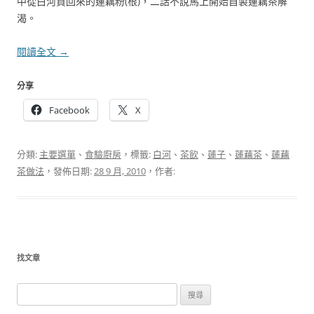
中從白河買回來的蓮藕粉(根)，二話不說馬上開始自製蓮藕茶解
渴。
閱讀全文
→
分享
Facebook
X
分類:
主要選單
、
食驗廚房
，標籤:
白河
、
茶飲
、
蓮子
、
蓮藕茶
、
蓮藕
茶做法
，發佈日期:
28 9 月, 2010
，作者:
找文章
搜
尋