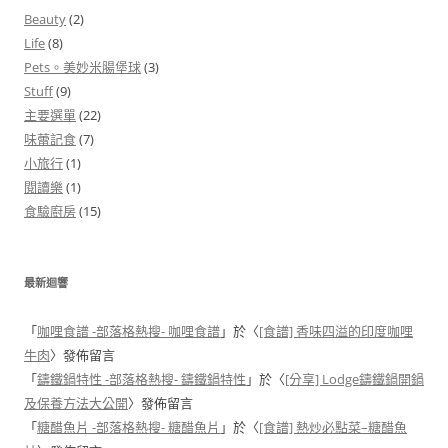
Beauty
(2)
Life
(8)
Pets。美妙米腸堡球
(3)
Stuff
(9)
主要選單
(22)
味蕾記食
(7)
小旅行
(1)
閱讀樂
(1)
食驗廚房
(15)
最新迴響
「
咖哩食譜 -部落格熱搜- 咖哩食譜
」於〈
[食譜] 香味四溢的印度咖哩
牛肉
〉發佈留言
「
鑄鐵鍋特性 -部落格熱搜- 鑄鐵鍋特性
」於〈
[分享] Lodge鑄鐵鍋開鍋
及保養方法大公開
〉發佈留言
「
糖醋魚片 -部落格熱搜- 糖醋魚片
」於〈
[食譜] 熱炒必點菜–糖醋魚