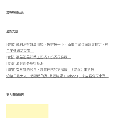
關
鍵
貓乾乾補貼區
字:
最新文章
[體驗] 飛利浦智慧萬用鍋，按鍵按一下，滿桌年菜佳餚輕鬆搞定，連
月子媽媽都說讚！
[食記] 嘉義福義軒手工蛋捲，奶香撲鼻啊！
[食譜] 清爽的冬瓜排骨湯
[閱讀] 有意識的飲食，讓我們吃的更健康 –《識食》朱慧芳
給孩子及大人一個溫暖的家–兒福聯盟。Yahoo [一卡皮箱分享小聚 3]
努力攢奶粉錢