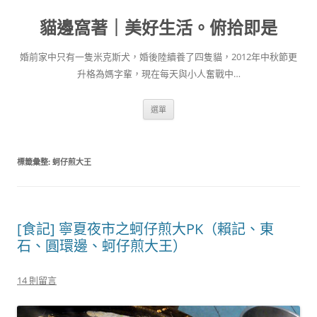
跳
至
貓邊窩著｜美好生活。俯拾即是
主
要
內
容
婚前家中只有一隻米克斯犬，婚後陸續養了四隻貓，2012年中秋節更
升格為媽字輩，現在每天與小人奮戰中…
選單
標籤彙整:
蚵仔煎大王
[食記] 寧夏夜市之蚵仔煎大PK（賴記、東
石、圓環邊、蚵仔煎大王）
14 則留言