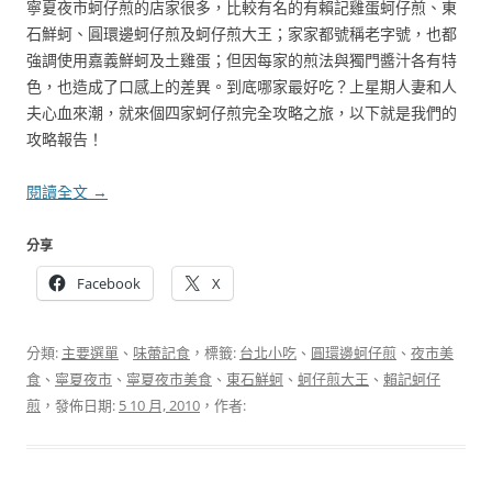
寧夏夜市蚵仔煎的店家很多，比較有名的有賴記雞蛋蚵仔煎、東
石鮮蚵、圓環邊蚵仔煎及蚵仔煎大王；家家都號稱老字號，也都
強調使用嘉義鮮蚵及土雞蛋；但因每家的煎法與獨門醬汁各有特
色，也造成了口感上的差異。到底哪家最好吃？上星期人妻和人
夫心血來潮，就來個四家蚵仔煎完全攻略之旅，以下就是我們的
攻略報告！
閱讀全文
→
分享
Facebook
X
分類:
主要選單
、
味蕾記食
，標籤:
台北小吃
、
圓環邊蚵仔煎
、
夜市美
食
、
寧夏夜市
、
寧夏夜市美食
、
東石鮮蚵
、
蚵仔煎大王
、
賴記蚵仔
煎
，發佈日期:
5 10 月, 2010
，作者: