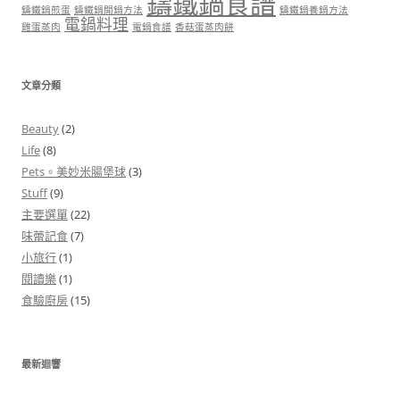
鑄鐵鍋食譜
鑄鐵鍋煎蛋
鑄鐵鍋開鍋方法
鑄鐵鍋養鍋方法
電鍋料理
雞蛋蒸肉
電鍋食譜
香菇蛋蒸肉餅
文章分類
Beauty
(2)
Life
(8)
Pets。美妙米腸堡球
(3)
Stuff
(9)
主要選單
(22)
味蕾記食
(7)
小旅行
(1)
閱讀樂
(1)
食驗廚房
(15)
最新迴響