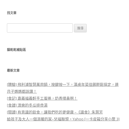
找文章
搜
尋
關
鍵
貓乾乾補貼區
字:
最新文章
[體驗] 飛利浦智慧萬用鍋，按鍵按一下，滿桌年菜佳餚輕鬆搞定，連
月子媽媽都說讚！
[食記] 嘉義福義軒手工蛋捲，奶香撲鼻啊！
[食譜] 清爽的冬瓜排骨湯
[閱讀] 有意識的飲食，讓我們吃的更健康 –《識食》朱慧芳
給孩子及大人一個溫暖的家–兒福聯盟。Yahoo [一卡皮箱分享小聚 3]