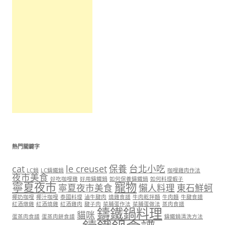
熱門關鍵字
cat
le creuset
保養
台北小吃
LC鍋
LC鑄鐵鍋
咖哩雞肉作法
夜市美食
好吃咖哩雞
好用鑄鐵鍋
如何保養鑄鐵鍋
如何料理蝦子
寧夏夜市
寵物
寧夏夜市美食
懶人料理
東石鮮蚵
椰奶咖哩
椰汁咖哩
泰國料理
滷牛腱肉
燒雞食譜
牛肉乾拌麵
牛肉麵
牛腱食譜
紅酒燉雞
紅酒燒雞
紅酒雞肉
腱子肉
菜脯蛋作法
菜脯蛋做法
蒸肉食譜
鑄鐵鍋料理
貓咪
蛋蒸肉食譜
蛋蒸肉餅食譜
鑄鐵鍋清洗方法