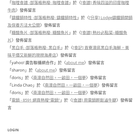
「
咖哩食譜 -部落格熱搜- 咖哩食譜
」於〈
[食譜] 香味四溢的印度咖哩
牛肉
〉發佈留言
「
鑄鐵鍋特性 -部落格熱搜- 鑄鐵鍋特性
」於〈
[分享] Lodge鑄鐵鍋開鍋
及保養方法大公開
〉發佈留言
「
糖醋魚片 -部落格熱搜- 糖醋魚片
」於〈
[食譜] 熱炒必點菜–糖醋魚
片
〉發佈留言
「
黑白毛 -部落格熱搜- 黑白毛
」於〈
[食記] 貢寮澳底黑白毛海鮮，美
味平價又新鮮的現撈海產店
〉發佈留言
「
yahoo! 廣告聯播網合作
」於〈
about me
〉發佈留言
「
sharon
」於〈
about me
〉發佈留言
「
doris
」於〈
南澳自然田。一畝田，一個夢
〉發佈留言
「
Linda Chao
」於〈
南澳自然田。一畝田，一個夢
〉發佈留言
「
doris
」於〈
南澳自然田。一畝田，一個夢
〉發佈留言
「
電鍋 - 8591 網頁熱搜“電鍋”
」於〈
[食譜] 用電鍋輕鬆滷牛腱
〉發佈留
言
LOGIN