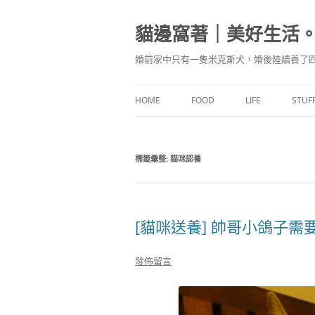
跳
至
主
貓邊窩著｜美好生活
要
內
容
婚前家中只有一隻米克斯犬，婚後陸續養了四
HOME
FOOD
LIFE
STUF
食驗廚房
標籤彙整:
貓咪認養
味蕾記食
[貓咪送養] 帥哥小鴿子需
發佈留言