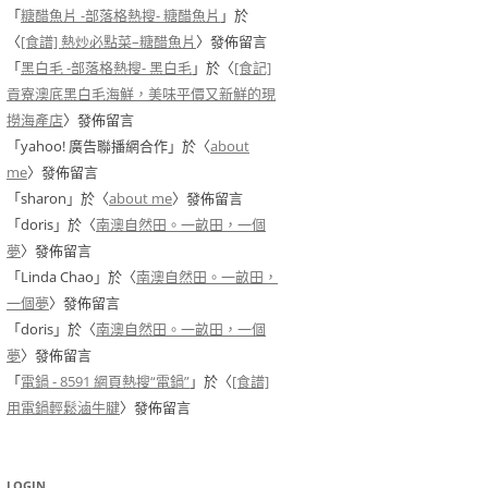
「
糖醋魚片 -部落格熱搜- 糖醋魚片
」於
〈
[食譜] 熱炒必點菜–糖醋魚片
〉發佈留言
「
黑白毛 -部落格熱搜- 黑白毛
」於〈
[食記]
貢寮澳底黑白毛海鮮，美味平價又新鮮的現
撈海產店
〉發佈留言
「
yahoo! 廣告聯播網合作
」於〈
about
me
〉發佈留言
「
sharon
」於〈
about me
〉發佈留言
「
doris
」於〈
南澳自然田。一畝田，一個
夢
〉發佈留言
「
Linda Chao
」於〈
南澳自然田。一畝田，
一個夢
〉發佈留言
「
doris
」於〈
南澳自然田。一畝田，一個
夢
〉發佈留言
「
電鍋 - 8591 網頁熱搜“電鍋”
」於〈
[食譜]
用電鍋輕鬆滷牛腱
〉發佈留言
LOGIN