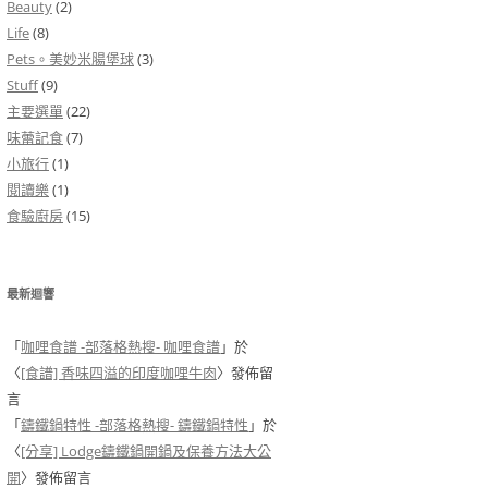
Beauty
(2)
Life
(8)
Pets。美妙米腸堡球
(3)
Stuff
(9)
主要選單
(22)
味蕾記食
(7)
小旅行
(1)
閱讀樂
(1)
食驗廚房
(15)
最新迴響
「
咖哩食譜 -部落格熱搜- 咖哩食譜
」於
〈
[食譜] 香味四溢的印度咖哩牛肉
〉發佈留
言
「
鑄鐵鍋特性 -部落格熱搜- 鑄鐵鍋特性
」於
〈
[分享] Lodge鑄鐵鍋開鍋及保養方法大公
開
〉發佈留言