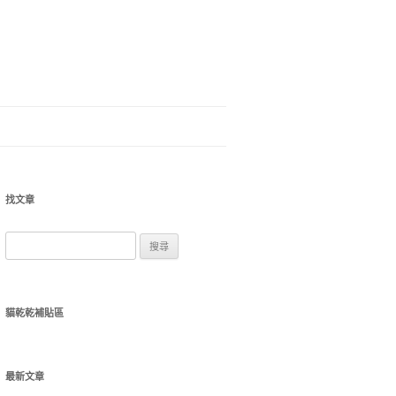
找文章
搜
尋
關
鍵
貓乾乾補貼區
字:
最新文章