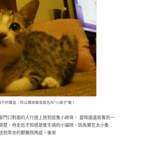
子的聲音，所以媽咪幫我取名叫”小鴿子”喔！
家門口對面的人行道上撿到這隻小帥哥， 當時遠遠就看到一
清楚，待走近才知道是隻生病的小貓咪，因為實在太小隻
送到常去的獸醫院再說。後來