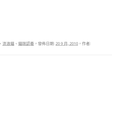
、
流浪貓
、
貓咪認養
，發佈日期:
20 9 月, 2010
，作者: