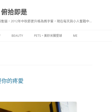
。俯拾即是
隻貓，2012年中秋節更升格為媽字輩，現在每天與小人奮戰中…
F
BEAUTY
PETS。美妙米腸堡球
ME
要你的疼愛