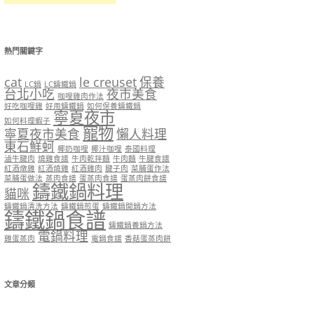
熱門關鍵字
cat
le creuset
保養
LC鍋
LC鑄鐵鍋
台北小吃
夜市美食
咖哩雞肉作法
好吃咖哩雞
好用鑄鐵鍋
如何保養鑄鐵鍋
寧夏夜市
如何料理蝦子
寵物
寧夏夜市美食
懶人料理
東石鮮蚵
椰奶咖哩
椰汁咖哩
泰國料理
滷牛腱肉
燒雞食譜
牛肉乾拌麵
牛肉麵
牛腱食譜
紅酒燉雞
紅酒燒雞
紅酒雞肉
腱子肉
菜脯蛋作法
菜脯蛋做法
蒸肉食譜
蛋蒸肉食譜
蛋蒸肉餅食譜
鑄鐵鍋料理
貓咪
鑄鐵鍋清洗方法
鑄鐵鍋煎蛋
鑄鐵鍋開鍋方法
鑄鐵鍋食譜
鑄鐵鍋養鍋方法
電鍋料理
雞蛋蒸肉
電鍋食譜
香菇蛋蒸肉餅
文章分類