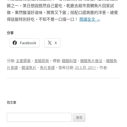
餚之一。某日想說既然自己愛吃，乾脆去超市買鯛魚片回家試
做，果然酸溜好滋味，開胃又下飯；搭配口感爽脆的洋蔥，總覺
得這飯特別好吃，不知不覺一口接一口！
閱讀全文
→
分享
Facebook
X
分類:
主要選單
、
食驗廚房
，標籤:
糖醋料理
、
糖醋魚片做法
、
糖醋魚
片食譜
、
醋溜魚片
、
魚片食譜
，發佈日期:
25 3 月, 2011
，作者:
找文章
搜
尋