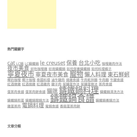
熱門關鍵字
cat
le creuset
保養
台北小吃
LC鍋
LC鑄鐵鍋
咖哩雞肉作法
夜市美食
好吃咖哩雞
好用鑄鐵鍋
如何保養鑄鐵鍋
如何料理蝦子
寧夏夜市
寵物
寧夏夜市美食
懶人料理
東石鮮蚵
椰奶咖哩
椰汁咖哩
泰國料理
滷牛腱肉
燒雞食譜
牛肉乾拌麵
牛肉麵
牛腱食譜
紅酒燉雞
紅酒燒雞
紅酒雞肉
腱子肉
菜脯蛋作法
菜脯蛋做法
蒸肉食譜
鑄鐵鍋料理
貓咪
蛋蒸肉食譜
蛋蒸肉餅食譜
鑄鐵鍋清洗方法
鑄鐵鍋食譜
鑄鐵鍋煎蛋
鑄鐵鍋開鍋方法
鑄鐵鍋養鍋方法
電鍋料理
雞蛋蒸肉
電鍋食譜
香菇蛋蒸肉餅
文章分類