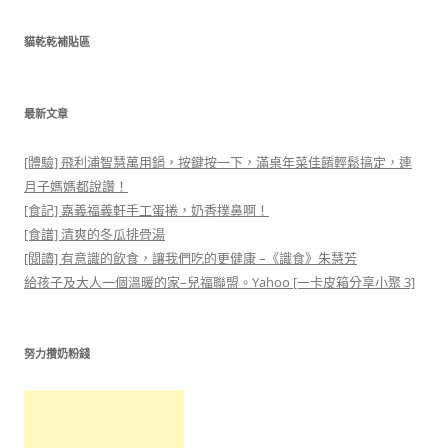
關
鍵
貓乾乾補貼區
字:
最新文章
[體驗] 飛利浦智慧萬用鍋，按鍵按一下，滿桌年菜佳餚輕鬆搞定，連
月子媽媽都說讚！
[食記] 嘉義福義軒手工蛋捲，奶香撲鼻啊！
[食譜] 清爽的冬瓜排骨湯
[閱讀] 有意識的飲食，讓我們吃的更健康 –《識食》朱慧芳
給孩子及大人一個溫暖的家–兒福聯盟。Yahoo [一卡皮箱分享小聚 3]
努力攢奶粉錢