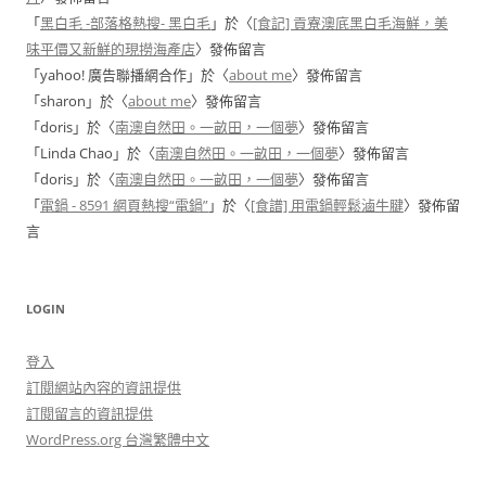
「
黑白毛 -部落格熱搜- 黑白毛
」於〈
[食記] 貢寮澳底黑白毛海鮮，美
味平價又新鮮的現撈海產店
〉發佈留言
「
yahoo! 廣告聯播網合作
」於〈
about me
〉發佈留言
「
sharon
」於〈
about me
〉發佈留言
「
doris
」於〈
南澳自然田。一畝田，一個夢
〉發佈留言
「
Linda Chao
」於〈
南澳自然田。一畝田，一個夢
〉發佈留言
「
doris
」於〈
南澳自然田。一畝田，一個夢
〉發佈留言
「
電鍋 - 8591 網頁熱搜“電鍋”
」於〈
[食譜] 用電鍋輕鬆滷牛腱
〉發佈留
言
LOGIN
登入
訂閱網站內容的資訊提供
訂閱留言的資訊提供
WordPress.org 台灣繁體中文