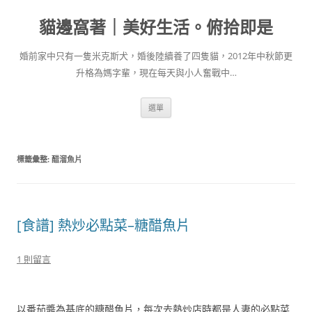
跳
至
貓邊窩著｜美好生活。俯拾即是
主
要
內
容
婚前家中只有一隻米克斯犬，婚後陸續養了四隻貓，2012年中秋節更
升格為媽字輩，現在每天與小人奮戰中…
選單
標籤彙整:
醋溜魚片
[食譜] 熱炒必點菜–糖醋魚片
1 則留言
以番茄醬為基底的糖醋魚片，每次去熱炒店時都是人妻的必點菜