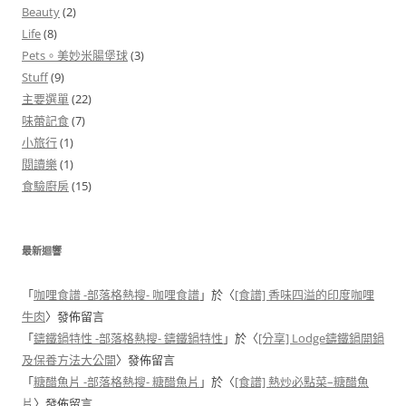
Beauty
(2)
Life
(8)
Pets。美妙米腸堡球
(3)
Stuff
(9)
主要選單
(22)
味蕾記食
(7)
小旅行
(1)
閱讀樂
(1)
食驗廚房
(15)
最新迴響
「
咖哩食譜 -部落格熱搜- 咖哩食譜
」於〈
[食譜] 香味四溢的印度咖哩
牛肉
〉發佈留言
「
鑄鐵鍋特性 -部落格熱搜- 鑄鐵鍋特性
」於〈
[分享] Lodge鑄鐵鍋開鍋
及保養方法大公開
〉發佈留言
「
糖醋魚片 -部落格熱搜- 糖醋魚片
」於〈
[食譜] 熱炒必點菜–糖醋魚
片
〉發佈留言