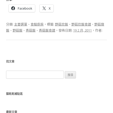
Facebook
X
分類:
主要選單
、
食驗廚房
，標籤:
野菇炊飯
、
野菇炊飯食譜
、
野菇燉
飯
、
野菇飯
、
香菇飯
、
香菇飯食譜
，發佈日期:
19 2 月, 2011
，作者:
找文章
搜
尋
關
鍵
貓乾乾補貼區
字:
最新文章