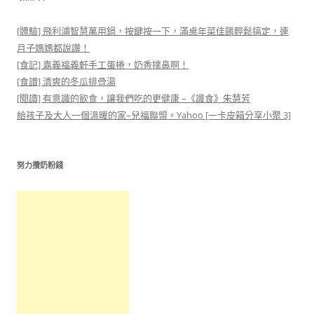
[體驗] 飛利浦智慧萬用鍋，按鍵按一下，滿桌年菜佳餚輕鬆搞定，連
月子媽媽都說讚！
[食記] 嘉義福義軒手工蛋捲，奶香撲鼻啊！
[食譜] 清爽的冬瓜排骨湯
[閱讀] 有意識的飲食，讓我們吃的更健康 –《識食》朱慧芳
給孩子及大人一個溫暖的家–兒福聯盟。Yahoo [一卡皮箱分享小聚 3]
努力攢奶粉錢