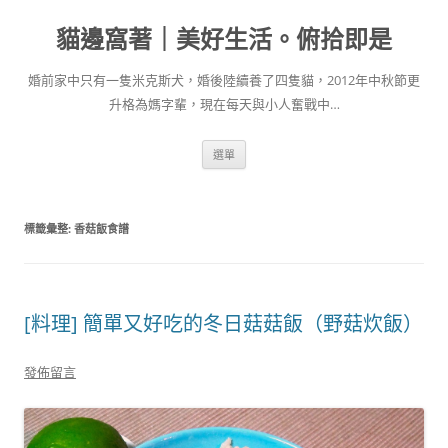
跳
至
貓邊窩著｜美好生活。俯拾即是
主
要
內
容
婚前家中只有一隻米克斯犬，婚後陸續養了四隻貓，2012年中秋節更
升格為媽字輩，現在每天與小人奮戰中…
選單
標籤彙整:
香菇飯食譜
[料理] 簡單又好吃的冬日菇菇飯（野菇炊飯）
發佈留言