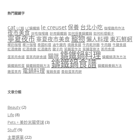
熱門關鍵字
cat
le creuset
保養
台北小吃
LC鍋
LC鑄鐵鍋
咖哩雞肉作法
夜市美食
好吃咖哩雞
好用鑄鐵鍋
如何保養鑄鐵鍋
如何料理蝦子
寧夏夜市
寵物
寧夏夜市美食
懶人料理
東石鮮蚵
椰奶咖哩
椰汁咖哩
泰國料理
滷牛腱肉
燒雞食譜
牛肉乾拌麵
牛肉麵
牛腱食譜
紅酒燉雞
紅酒燒雞
紅酒雞肉
腱子肉
菜脯蛋作法
菜脯蛋做法
蒸肉食譜
鑄鐵鍋料理
貓咪
蛋蒸肉食譜
蛋蒸肉餅食譜
鑄鐵鍋清洗方法
鑄鐵鍋食譜
鑄鐵鍋煎蛋
鑄鐵鍋開鍋方法
鑄鐵鍋養鍋方法
電鍋料理
雞蛋蒸肉
電鍋食譜
香菇蛋蒸肉餅
文章分類
Beauty
(2)
Life
(8)
Pets。美妙米腸堡球
(3)
Stuff
(9)
主要選單
(22)