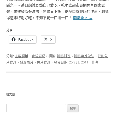
餚之一。某日想說既然自己愛吃，乾脆去超市買鯛魚片回家試
做，果然酸溜好滋味，開胃又下飯；搭配口感爽脆的洋蔥，總覺
得這飯特別好吃，不知不覺一口接一口！
閱讀全文
→
分享
Facebook
X
分類:
主要選單
、
食驗廚房
，標籤:
糖醋料理
、
糖醋魚片做法
、
糖醋魚
片食譜
、
醋溜魚片
、
魚片食譜
，發佈日期:
25 3 月, 2011
，作者:
找文章
搜
尋