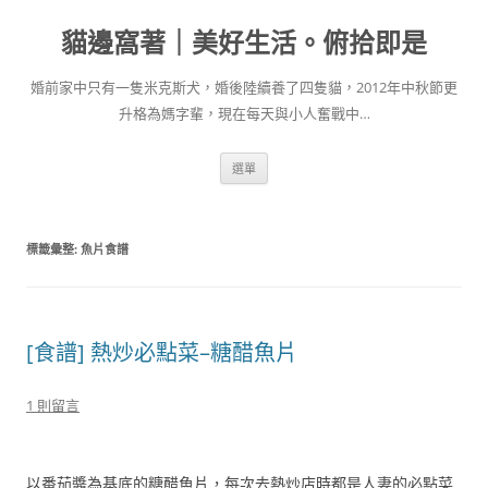
跳
至
貓邊窩著｜美好生活。俯拾即是
主
要
內
容
婚前家中只有一隻米克斯犬，婚後陸續養了四隻貓，2012年中秋節更
升格為媽字輩，現在每天與小人奮戰中…
選單
標籤彙整:
魚片食譜
[食譜] 熱炒必點菜–糖醋魚片
1 則留言
以番茄醬為基底的糖醋魚片，每次去熱炒店時都是人妻的必點菜