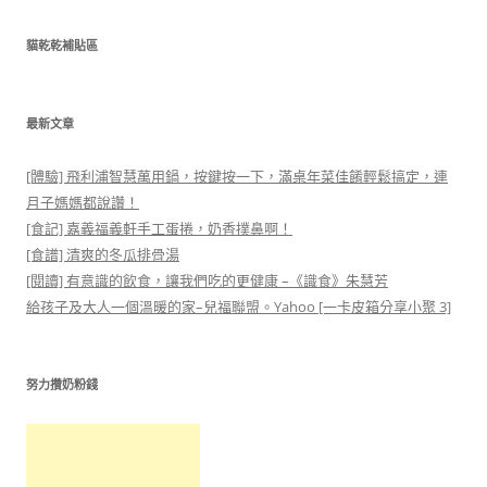
關
鍵
貓乾乾補貼區
字:
最新文章
[體驗] 飛利浦智慧萬用鍋，按鍵按一下，滿桌年菜佳餚輕鬆搞定，連
月子媽媽都說讚！
[食記] 嘉義福義軒手工蛋捲，奶香撲鼻啊！
[食譜] 清爽的冬瓜排骨湯
[閱讀] 有意識的飲食，讓我們吃的更健康 –《識食》朱慧芳
給孩子及大人一個溫暖的家–兒福聯盟。Yahoo [一卡皮箱分享小聚 3]
努力攢奶粉錢