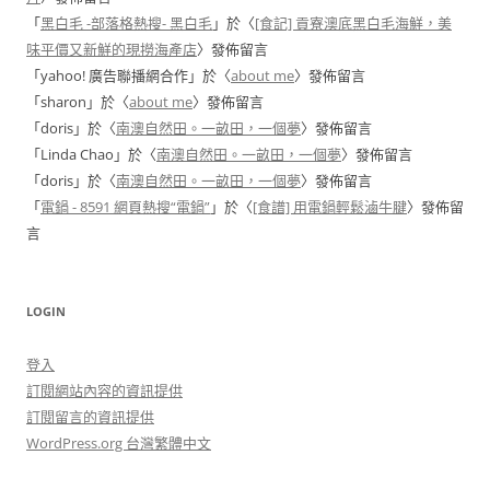
「
黑白毛 -部落格熱搜- 黑白毛
」於〈
[食記] 貢寮澳底黑白毛海鮮，美
味平價又新鮮的現撈海產店
〉發佈留言
「
yahoo! 廣告聯播網合作
」於〈
about me
〉發佈留言
「
sharon
」於〈
about me
〉發佈留言
「
doris
」於〈
南澳自然田。一畝田，一個夢
〉發佈留言
「
Linda Chao
」於〈
南澳自然田。一畝田，一個夢
〉發佈留言
「
doris
」於〈
南澳自然田。一畝田，一個夢
〉發佈留言
「
電鍋 - 8591 網頁熱搜“電鍋”
」於〈
[食譜] 用電鍋輕鬆滷牛腱
〉發佈留
言
LOGIN
登入
訂閱網站內容的資訊提供
訂閱留言的資訊提供
WordPress.org 台灣繁體中文