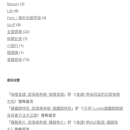
Beauty
(2)
Life
(8)
Pets。美妙米腸堡球
(3)
Stuff
(9)
主要選單
(22)
味蕾記食
(7)
小旅行
(1)
閱讀樂
(1)
食驗廚房
(15)
最新迴響
「
咖哩食譜 -部落格熱搜- 咖哩食譜
」於〈
[食譜] 香味四溢的印度咖哩
牛肉
〉發佈留言
「
鑄鐵鍋特性 -部落格熱搜- 鑄鐵鍋特性
」於〈
[分享] Lodge鑄鐵鍋開鍋
及保養方法大公開
〉發佈留言
「
糖醋魚片 -部落格熱搜- 糖醋魚片
」於〈
[食譜] 熱炒必點菜–糖醋魚
片
〉發佈留言