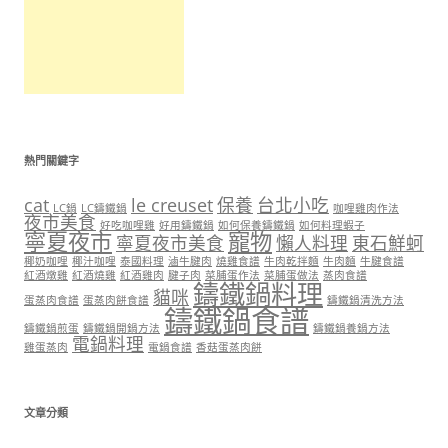
熱門關鍵字
cat
le creuset
保養
台北小吃
LC鍋
LC鑄鐵鍋
咖哩雞肉作法
夜市美食
好吃咖哩雞
好用鑄鐵鍋
如何保養鑄鐵鍋
如何料理蝦子
寧夏夜市
寵物
寧夏夜市美食
懶人料理
東石鮮蚵
椰奶咖哩
椰汁咖哩
泰國料理
滷牛腱肉
燒雞食譜
牛肉乾拌麵
牛肉麵
牛腱食譜
紅酒燉雞
紅酒燒雞
紅酒雞肉
腱子肉
菜脯蛋作法
菜脯蛋做法
蒸肉食譜
鑄鐵鍋料理
貓咪
蛋蒸肉食譜
蛋蒸肉餅食譜
鑄鐵鍋清洗方法
鑄鐵鍋食譜
鑄鐵鍋煎蛋
鑄鐵鍋開鍋方法
鑄鐵鍋養鍋方法
電鍋料理
雞蛋蒸肉
電鍋食譜
香菇蛋蒸肉餅
文章分類