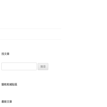
找文章
搜
尋
關
鍵
貓乾乾補貼區
字:
最新文章