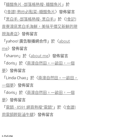
「
糖醋魚片 -部落格熱搜- 糖醋魚片
」於
〈
[食譜] 熱炒必點菜–糖醋魚片
〉發佈留言
「
黑白毛 -部落格熱搜- 黑白毛
」於〈
[食記]
貢寮澳底黑白毛海鮮，美味平價又新鮮的現
撈海產店
〉發佈留言
「
yahoo! 廣告聯播網合作
」於〈
about
me
〉發佈留言
「
sharon
」於〈
about me
〉發佈留言
「
doris
」於〈
南澳自然田。一畝田，一個
夢
〉發佈留言
「
Linda Chao
」於〈
南澳自然田。一畝田，
一個夢
〉發佈留言
「
doris
」於〈
南澳自然田。一畝田，一個
夢
〉發佈留言
「
電鍋 - 8591 網頁熱搜“電鍋”
」於〈
[食譜]
用電鍋輕鬆滷牛腱
〉發佈留言
LOGIN