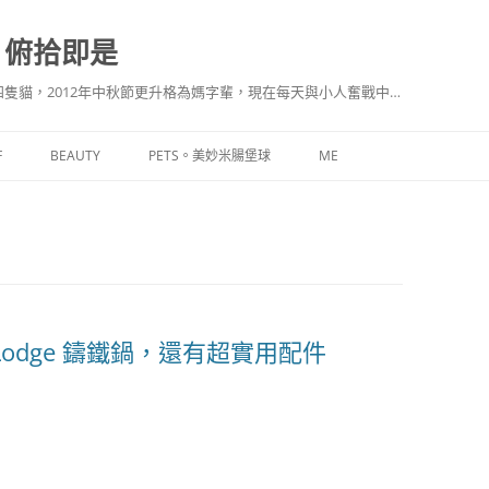
。俯拾即是
隻貓，2012年中秋節更升格為媽字輩，現在每天與小人奮戰中…
F
BEAUTY
PETS。美妙米腸堡球
ME
Lodge 鑄鐵鍋，還有超實用配件