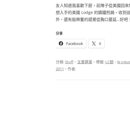
友人知道我喜歡下廚，前陣子從美國回來
想入手的美國 Lodge 的鑄鐵煎鍋，收
外，還有股興奮的感覺從胸口蔓延…好吧
分享
Facebook
X
分類:
Stuff
、
主要選單
，標籤:
LC鍋
、
le creu
2011
，作者: