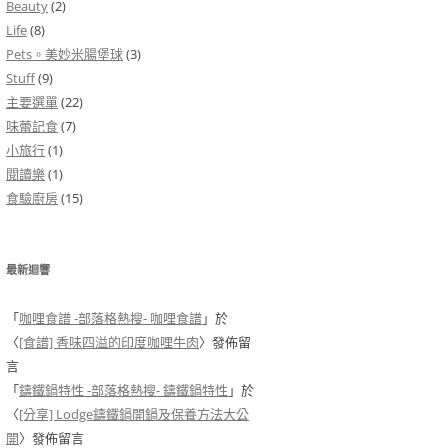
Beauty
(2)
Life
(8)
Pets。美妙米腸堡球
(3)
Stuff
(9)
主要選單
(22)
味蕾記食
(7)
小旅行
(1)
閱讀樂
(1)
食驗廚房
(15)
最新迴響
「
咖哩食譜 -部落格熱搜- 咖哩食譜
」於
〈
[食譜] 香味四溢的印度咖哩牛肉
〉發佈留
言
「
鑄鐵鍋特性 -部落格熱搜- 鑄鐵鍋特性
」於
〈
[分享] Lodge鑄鐵鍋開鍋及保養方法大公
開
〉發佈留言