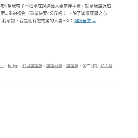
特別幫我帶了一把平底鍋送給人妻當伴手禮，就是我最近超
到這麼…重的禮物（重量快要4公斤吧 ），除了滿懷感恩之心
！我承認，我是個有戀物癖的人妻～XD
閱讀全文
→
set
、
lodge
、
好用鑄鐵鍋
、
鑄鐵煎鍋
、
鑄鐵鍋
，發佈日期:
10 3 月,