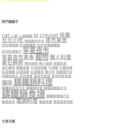
熱門關鍵字
cat
le creuset
保養
LC鍋
LC鑄鐵鍋
台北小吃
夜市美食
咖哩雞肉作法
好吃咖哩雞
好用鑄鐵鍋
如何保養鑄鐵鍋
寧夏夜市
如何料理蝦子
寵物
寧夏夜市美食
懶人料理
東石鮮蚵
椰奶咖哩
椰汁咖哩
泰國料理
滷牛腱肉
燒雞食譜
牛肉乾拌麵
牛肉麵
牛腱食譜
紅酒燉雞
紅酒燒雞
紅酒雞肉
腱子肉
菜脯蛋作法
菜脯蛋做法
蒸肉食譜
蛋蒸肉食譜
蛋蒸肉餅食譜
鑄鐵鍋料理
貓咪
鑄鐵鍋清洗方法
鑄鐵鍋煎蛋
鑄鐵鍋開鍋方法
鑄鐵鍋食譜
鑄鐵鍋養鍋方法
電鍋料理
雞蛋蒸肉
電鍋食譜
香菇蛋蒸肉餅
文章分類