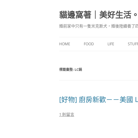
跳
至
主
貓邊窩著｜美好生活
要
內
容
婚前家中只有一隻米克斯犬，婚後陸續養了四
HOME
FOOD
LIFE
STUF
食驗廚房
標籤彙整:
LC鍋
味蕾記食
[好物] 廚房新歡－－美國 
1 則留言