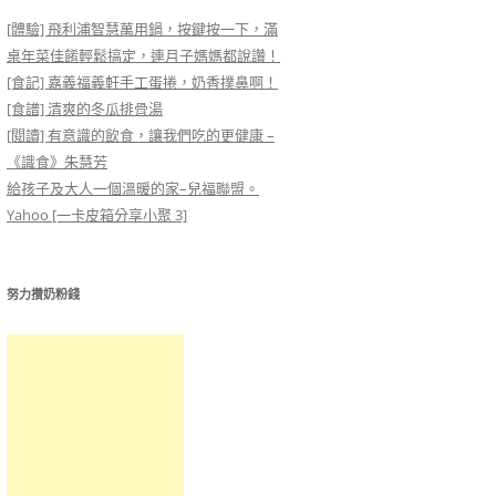
[體驗] 飛利浦智慧萬用鍋，按鍵按一下，滿
桌年菜佳餚輕鬆搞定，連月子媽媽都說讚！
[食記] 嘉義福義軒手工蛋捲，奶香撲鼻啊！
[食譜] 清爽的冬瓜排骨湯
[閱讀] 有意識的飲食，讓我們吃的更健康 –
《識食》朱慧芳
給孩子及大人一個溫暖的家–兒福聯盟。
Yahoo [一卡皮箱分享小聚 3]
努力攢奶粉錢