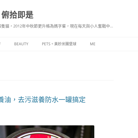
。俯拾即是
隻貓，2012年中秋節更升格為媽字輩，現在每天與小人奮戰中…
F
BEAUTY
PETS。美妙米腸堡球
ME
革保養油，去污滋養防水一罐搞定