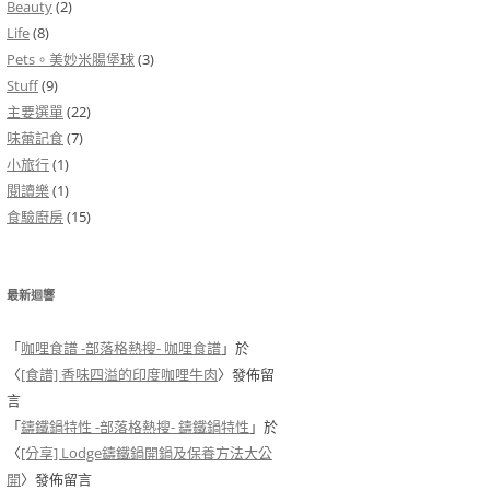
Beauty
(2)
Life
(8)
Pets。美妙米腸堡球
(3)
Stuff
(9)
主要選單
(22)
味蕾記食
(7)
小旅行
(1)
閱讀樂
(1)
食驗廚房
(15)
最新迴響
「
咖哩食譜 -部落格熱搜- 咖哩食譜
」於
〈
[食譜] 香味四溢的印度咖哩牛肉
〉發佈留
言
「
鑄鐵鍋特性 -部落格熱搜- 鑄鐵鍋特性
」於
〈
[分享] Lodge鑄鐵鍋開鍋及保養方法大公
開
〉發佈留言