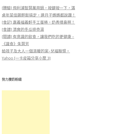
[體驗] 飛利浦智慧萬用鍋，按鍵按一下，滿
桌年菜佳餚輕鬆搞定，連月子媽媽都說讚！
[食記] 嘉義福義軒手工蛋捲，奶香撲鼻啊！
[食譜] 清爽的冬瓜排骨湯
[閱讀] 有意識的飲食，讓我們吃的更健康 –
《識食》朱慧芳
給孩子及大人一個溫暖的家–兒福聯盟。
Yahoo [一卡皮箱分享小聚 3]
努力攢奶粉錢