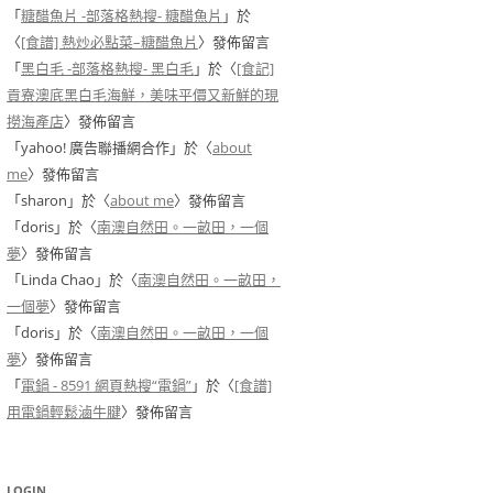
「
糖醋魚片 -部落格熱搜- 糖醋魚片
」於
〈
[食譜] 熱炒必點菜–糖醋魚片
〉發佈留言
「
黑白毛 -部落格熱搜- 黑白毛
」於〈
[食記]
貢寮澳底黑白毛海鮮，美味平價又新鮮的現
撈海產店
〉發佈留言
「
yahoo! 廣告聯播網合作
」於〈
about
me
〉發佈留言
「
sharon
」於〈
about me
〉發佈留言
「
doris
」於〈
南澳自然田。一畝田，一個
夢
〉發佈留言
「
Linda Chao
」於〈
南澳自然田。一畝田，
一個夢
〉發佈留言
「
doris
」於〈
南澳自然田。一畝田，一個
夢
〉發佈留言
「
電鍋 - 8591 網頁熱搜“電鍋”
」於〈
[食譜]
用電鍋輕鬆滷牛腱
〉發佈留言
LOGIN