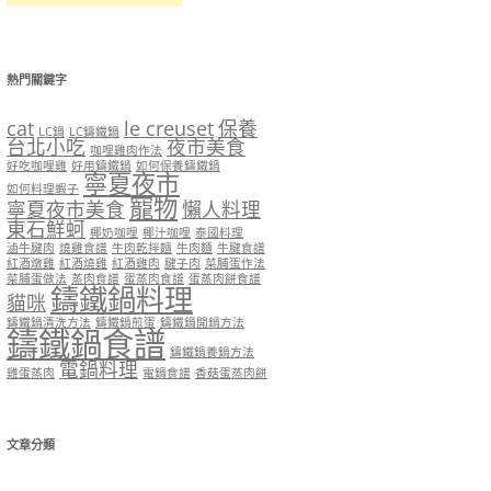
熱門關鍵字
cat
le creuset
保養
LC鍋
LC鑄鐵鍋
台北小吃
夜市美食
咖哩雞肉作法
好吃咖哩雞
好用鑄鐵鍋
如何保養鑄鐵鍋
寧夏夜市
如何料理蝦子
寵物
寧夏夜市美食
懶人料理
東石鮮蚵
椰奶咖哩
椰汁咖哩
泰國料理
滷牛腱肉
燒雞食譜
牛肉乾拌麵
牛肉麵
牛腱食譜
紅酒燉雞
紅酒燒雞
紅酒雞肉
腱子肉
菜脯蛋作法
菜脯蛋做法
蒸肉食譜
蛋蒸肉食譜
蛋蒸肉餅食譜
鑄鐵鍋料理
貓咪
鑄鐵鍋清洗方法
鑄鐵鍋煎蛋
鑄鐵鍋開鍋方法
鑄鐵鍋食譜
鑄鐵鍋養鍋方法
電鍋料理
雞蛋蒸肉
電鍋食譜
香菇蛋蒸肉餅
文章分類