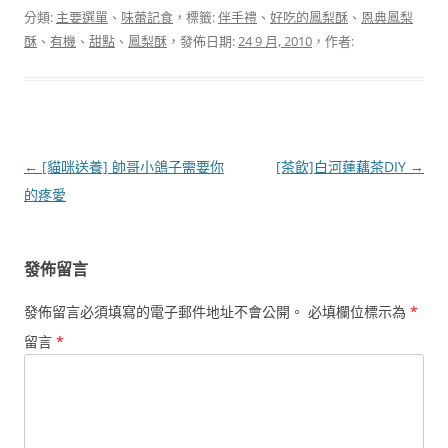
分類:
主要選單
、
味蕾記食
，標籤:
伴手禮
、
好吃的鳳梨酥
、
恩典鳳梨
酥
、
有機
、
甜點
、
鳳梨酥
，發佈日期:
24 9 月, 2010
，作者:
文
←
[貓咪送養] 帥哥小鴿子需要你
[茶飲]白河蓮藕茶DIY
→
章
的疼愛
導
覽
發佈留言
發佈留言必須填寫的電子郵件地址不會公開。
必填欄位標示為
*
留言
*