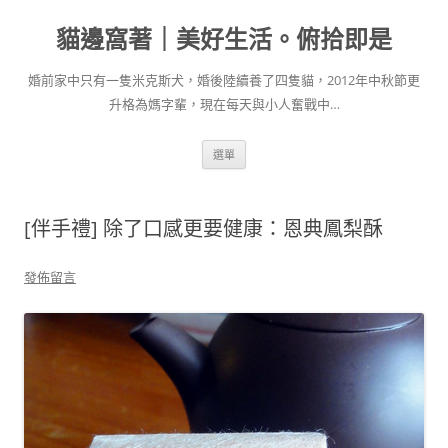
跳
至
貓邊窩著｜美好生活。俯拾即是
主
要
內
容
婚前家中只有一隻米克斯犬，婚後陸續養了四隻貓，2012年中秋節更
升格為媽字輩，現在每天與小人奮戰中…
選單
[伴手禮] 除了口感更要健康：恩典鳳梨酥
發佈留言