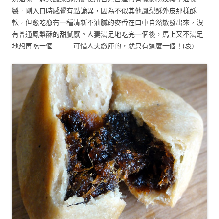
製，剛入口時感覺有點詭異，因為不似其他鳳梨酥外皮那樣酥
軟，但愈吃愈有一種清新不油膩的麥香在口中自然散發出來，沒
有普通鳯梨酥的甜膩感。人妻滿足地吃完一個後，馬上又不滿足
地想再吃一個－－－可惜人夫繳庫的，就只有這麼一個！(哀)