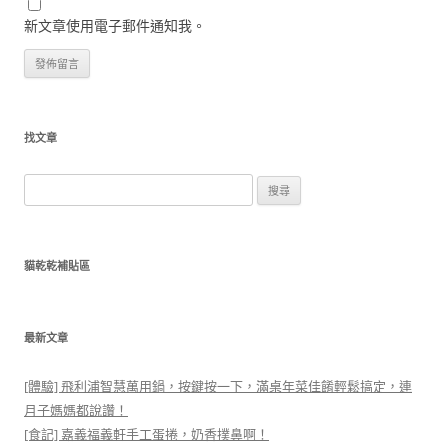
新文章使用電子郵件通知我。
找文章
搜
尋
關
鍵
貓乾乾補貼區
字:
最新文章
[體驗] 飛利浦智慧萬用鍋，按鍵按一下，滿桌年菜佳餚輕鬆搞定，連
月子媽媽都說讚！
[食記] 嘉義福義軒手工蛋捲，奶香撲鼻啊！