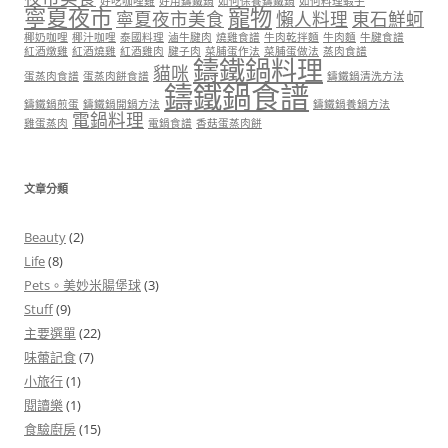
好吃咖哩雞
好用鑄鐵鍋
如何保養鑄鐵鍋
如何料理蝦子
寧夏夜市
寵物
寧夏夜市美食
懶人料理
東石鮮蚵
椰奶咖哩
椰汁咖哩
泰國料理
滷牛腱肉
燒雞食譜
牛肉乾拌麵
牛肉麵
牛腱食譜
紅酒燉雞
紅酒燒雞
紅酒雞肉
腱子肉
菜脯蛋作法
菜脯蛋做法
蒸肉食譜
鑄鐵鍋料理
貓咪
蛋蒸肉食譜
蛋蒸肉餅食譜
鑄鐵鍋清洗方法
鑄鐵鍋食譜
鑄鐵鍋煎蛋
鑄鐵鍋開鍋方法
鑄鐵鍋養鍋方法
電鍋料理
雞蛋蒸肉
電鍋食譜
香菇蛋蒸肉餅
文章分類
Beauty
(2)
Life
(8)
Pets。美妙米腸堡球
(3)
Stuff
(9)
主要選單
(22)
味蕾記食
(7)
小旅行
(1)
閱讀樂
(1)
食驗廚房
(15)