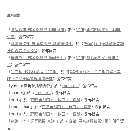
最新迴響
「
咖哩食譜 -部落格熱搜- 咖哩食譜
」於〈
[食譜] 香味四溢的印度咖哩
牛肉
〉發佈留言
「
鑄鐵鍋特性 -部落格熱搜- 鑄鐵鍋特性
」於〈
[分享] Lodge鑄鐵鍋開鍋
及保養方法大公開
〉發佈留言
「
糖醋魚片 -部落格熱搜- 糖醋魚片
」於〈
[食譜] 熱炒必點菜–糖醋魚
片
〉發佈留言
「
黑白毛 -部落格熱搜- 黑白毛
」於〈
[食記] 貢寮澳底黑白毛海鮮，美
味平價又新鮮的現撈海產店
〉發佈留言
「
yahoo! 廣告聯播網合作
」於〈
about me
〉發佈留言
「
sharon
」於〈
about me
〉發佈留言
「
doris
」於〈
南澳自然田。一畝田，一個夢
〉發佈留言
「
Linda Chao
」於〈
南澳自然田。一畝田，一個夢
〉發佈留言
「
doris
」於〈
南澳自然田。一畝田，一個夢
〉發佈留言
「
電鍋 - 8591 網頁熱搜“電鍋”
」於〈
[食譜] 用電鍋輕鬆滷牛腱
〉發佈留
言