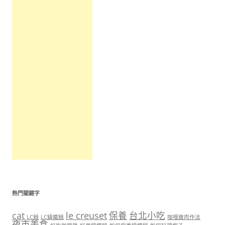
熱門關鍵字
cat
le creuset
保養
台北小吃
LC鍋
LC鑄鐵鍋
咖哩雞肉作法
夜市美食