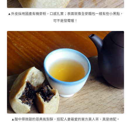
▲外皮採用國產有機麥粉，口感扎實；表面就像全麥麵包一樣有些小黑點，
可不是發霉喔！
▲酸中帶微甜的恩典鳯梨酥，搭配人妻最愛的東方美人茶，真是絕配。