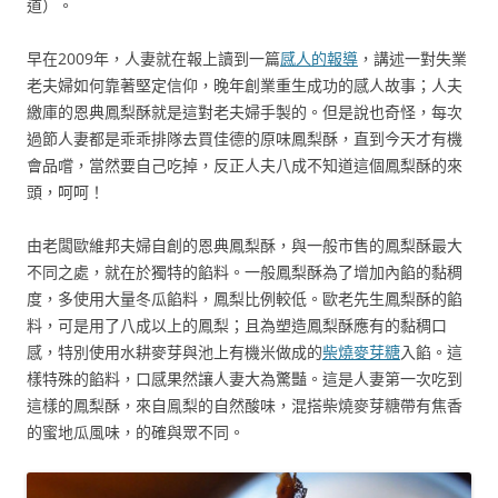
道）。
早在2009年，人妻就在報上讀到一篇
感人的報導
，講述一對失業
老夫婦如何靠著堅定信仰，晚年創業重生成功的感人故事；人夫
繳庫的恩典鳳梨酥就是這對老夫婦手製的。但是說也奇怪，每次
過節人妻都是乖乖排隊去買佳德的原味鳳梨酥，直到今天才有機
會品嚐，當然要自己吃掉，反正人夫八成不知道這個鳳梨酥的來
頭，呵呵！
由老闆歐維邦夫婦自創的恩典鳳梨酥，與一般市售的鳳梨酥最大
不同之處，就在於獨特的餡料。一般鳳梨酥為了增加內餡的黏稠
度，多使用大量冬瓜餡料，鳳梨比例較低。歐老先生鳳梨酥的餡
料，可是用了八成以上的鳳梨；且為塑造鳳梨酥應有的黏稠口
感，特別使用水耕麥芽與池上有機米做成的
柴燒麥芽糖
入餡。這
樣特殊的餡料，口感果然讓人妻大為驚豔。這是人妻第一次吃到
這樣的鳳梨酥，來自鳯梨的自然酸味，混搭柴燒麥芽糖帶有焦香
的蜜地瓜風味，的確與眾不同。