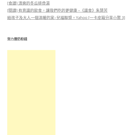
[食譜] 清爽的冬瓜排骨湯
[閱讀] 有意識的飲食，讓我們吃的更健康 –《識食》朱慧芳
給孩子及大人一個溫暖的家–兒福聯盟。Yahoo [一卡皮箱分享小聚 3]
努力攢奶粉錢