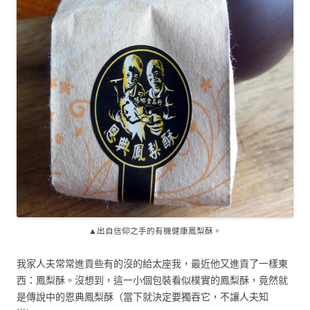
▲出自信仰之手的有機健康鳳梨酥。
我家人夫常常進貢些有的沒的給太座我，最近他又進貢了一樣東
西：鳳梨酥。沒想到，這一小個包裝看似樸實的鳳梨酥，竟然就
是傳說中的恩典鳳梨酥（當下就決定要獨吞它，不讓人夫知