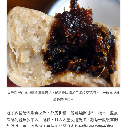
▲饀料裡的鳳梨纖維清晰可見，餡料也因添加了柴燒麥芽糖，比一般鳳梨酥
顏色來得深。
除了內饀給人驚喜之外，外皮也和一般鳯梨酥很不一樣。一般鳯
梨酥的麵皮多半入口酥軟，且因大量使用奶油，總有一股很重的
奶油味。恩典鳯梨酥則是使用台灣自產的有機麥粉及椰子油揉