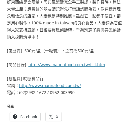
好東西總是會限量。恩典鳯梨酥完全手工製成，製作費時，無法
大量生產；想嘗鮮的朋友請記得先打電話詢問為妥。像這樣有理
念和信念的店家，人妻總是特別推薦。雖然它一點都不便宜，卻
是用心製作，100% made in taiwan的良心食品，人妻認為它值
得大家支持鼓勵。日後要買鳳梨酥時，千萬別忘了將恩典鳳梨酥
納入採購清單中！
[怎麼賣] 600元/盒（十粒裝），之前為500元/盒
[商品目錄]
http://www.mannafood.com.tw/list.htm
[哪裡買] 嗎哪食品行
官網：
http://www.mannafood.com.tw/
電話：(02)2932-1672 / 0952-003990
分享
Facebook
X